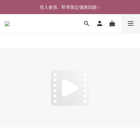
🎉新北淡水實體門市🤗歡迎蒞臨試穿🎉
登入會員、即享限定優惠回饋✨
🎉新北淡水實體門市🤗歡迎蒞臨試穿🎉