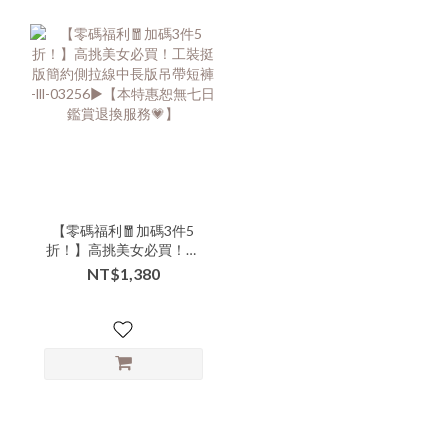
【零碼福利🧧加碼3件5
折！】高挑美女必買！工
裝挺版簡約側拉線中長版
NT$1,380
吊帶短褲 -lll-03256▶【本
特惠恕無七日鑑賞退換服
務💗】