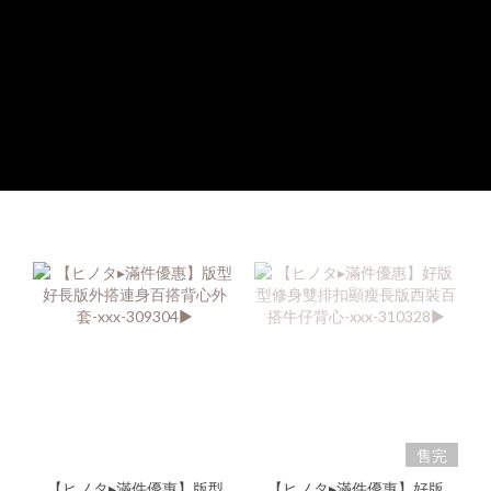
售完
【ヒノタ▸滿件優惠】版型
【ヒノタ▸滿件優惠】好版