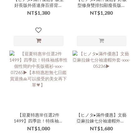
好長版外搭連身百搭背心
型修身雙排扣顯瘦長版西
外套-xxx-309304▶
裝百搭牛仔背心-xxx-
NT$1,380
NT$1,280
310328▶
【迎夏特惠🌸任選2件
【ヒノタ▸滿件優惠】文藝
1499】四季款！特殊袖感
亞麻拉鍊七分袖連帽外套-
率性個性簡約中長版襯衫-
xxx-05236▶
NT$1,080
NT$1,680
xxx-07265▶【本特惠恕無
七日鑑賞退換🙏可以接受