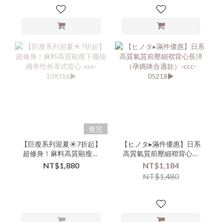
的美女再下單💗】
售完
【巨瘦系列迎夏☀️7折起】
【ヒノタ▸滿件優惠】日系
超修身！麻料高質顯瘦下
高質氣質前壓細褶背心長
擺抽繩率性外罩式背心-
洋（孕媽咪合適款）-ccc-
NT$1,880
NT$1,184
xxx-109316▶
05218▶
NT$1,480