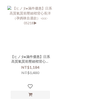
【ヒノタ▸滿件優惠】日系
高質氣質前壓細褶背心長
洋（孕媽咪合適款）-ccc-
NT$1,184
05218▶
NT$1,480