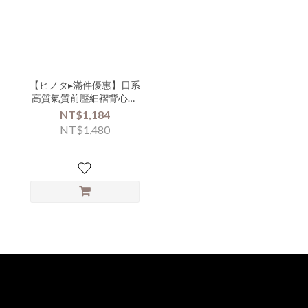
【ヒノタ▸滿件優惠】日系
高質氣質前壓細褶背心長
洋（孕媽咪合適款）-ccc-
NT$1,184
05218▶
NT$1,480