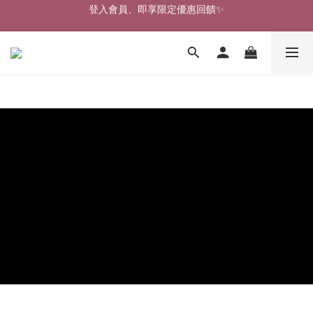
登入會員、即享限定優惠回饋✨
🎉新北淡水實體門市🤗歡迎蒞臨試穿🎉
🎉新北淡水實體門市🤗歡迎蒞臨試穿🎉