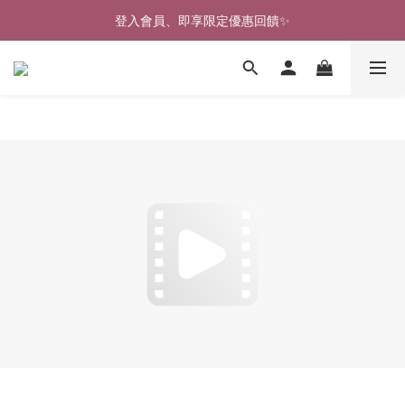
🎉新北淡水實體門市🤗歡迎蒞臨試穿🎉
登入會員、即享限定優惠回饋✨
🎉新北淡水實體門市🤗歡迎蒞臨試穿🎉