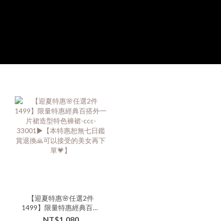
【迎夏特惠🌸任選2件
1499】限量特惠經典百搭
外一片裙造型特色褲裙-
NT$1,080