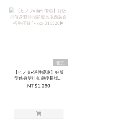
售完
【ヒノタ▸滿件優惠】好版
型修身雙排扣顯瘦長版西
裝百搭牛仔背心-xxx-
NT$1,280
310328▶