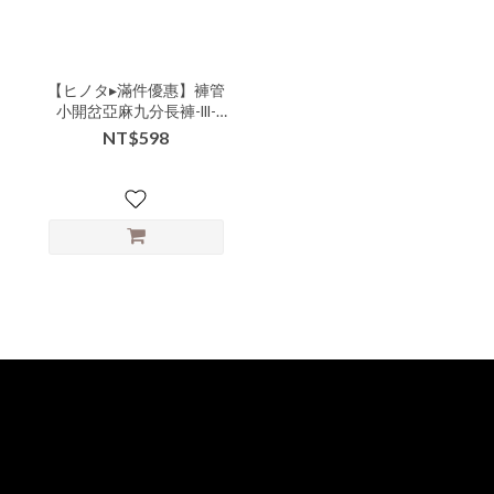
【ヒノタ▸滿件優惠】褲管
小開岔亞麻九分長褲-lll-
10146▶
NT$598