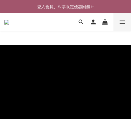
🎉新北淡水實體門市🤗歡迎蒞臨試穿🎉
登入會員、即享限定優惠回饋✨
🎉新北淡水實體門市🤗歡迎蒞臨試穿🎉