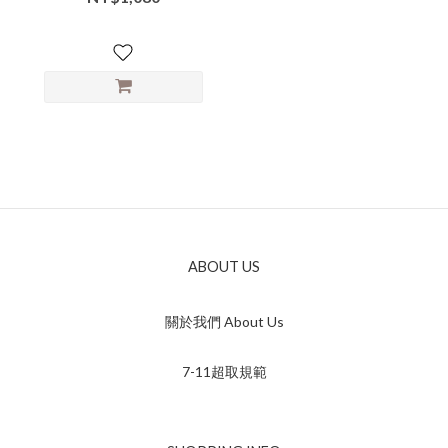
ccc-33001▶【本特惠恕無
七日鑑賞退換🙏可以接受
的美女再下單💗】
ABOUT US
關於我們 About Us
7-11超取規範