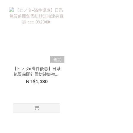
售完
【ヒノタ▸滿件優惠】日系
氣質前開釦雪紡紗短袖連
身寬褲-ccc-08204▶
NT$1,380