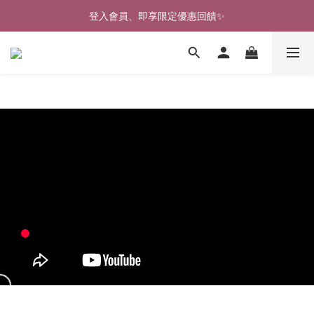
🎉新北淡水實體門市🤗歡迎蒞臨試穿🎉
登入會員、即享限定優惠回饋✨
🎉新北淡水實體門市🤗歡迎蒞臨試穿🎉