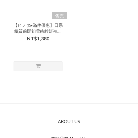
售完
【ヒノタ▸滿件優惠】日系
氣質前開釦雪紡紗短袖連
身寬褲-ccc-08204▶
NT$1,380
ABOUT US