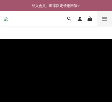
🎉新北淡水實體門市🤗歡迎蒞臨試穿🎉
登入會員、即享限定優惠回饋✨
🎉新北淡水實體門市🤗歡迎蒞臨試穿🎉