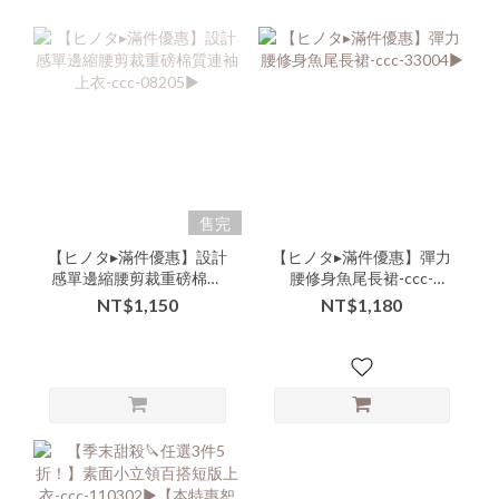
售完
【ヒノタ▸滿件優惠】設計
【ヒノタ▸滿件優惠】彈力
感單邊縮腰剪裁重磅棉質
腰修身魚尾長裙-ccc-
連袖上衣-ccc-08205▶
33004▶
NT$1,150
NT$1,180