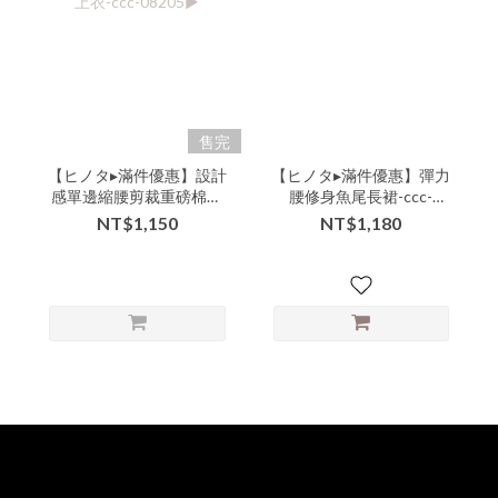
售完
【ヒノタ▸滿件優惠】設計
【ヒノタ▸滿件優惠】彈力
感單邊縮腰剪裁重磅棉質
腰修身魚尾長裙-ccc-
連袖上衣-ccc-08205▶
33004▶
NT$1,150
NT$1,180