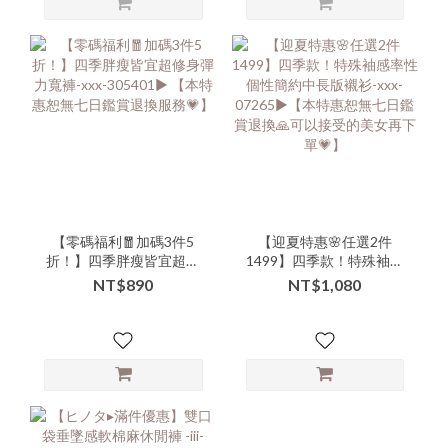
【零碼福利🧧加碼3件5
【迎夏特惠🌸任選2件
折！】四季胖瘦皆宜超修
1499】四季款！特殊袖感
身彈力寬褲-xxx-305401▶
率性個性簡約中長版襯衫-
NT$890
NT$1,080
【本特惠恕無七日鑑賞退
xxx-07265▶【本特惠恕無
換服務💗】
七日鑑賞退換🙏可以接受
的美女再下單💗】