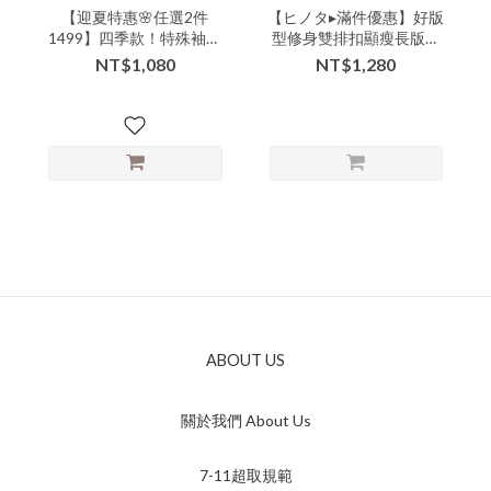
【迎夏特惠🌸任選2件
【ヒノタ▸滿件優惠】好版
1499】四季款！特殊袖感
型修身雙排扣顯瘦長版西
率性個性簡約中長版襯衫-
裝百搭牛仔背心-xxx-
NT$1,080
NT$1,280
xxx-07265▶【本特惠恕無
310328▶
七日鑑賞退換🙏可以接受
的美女再下單💗】
ABOUT US
關於我們 About Us
7-11超取規範