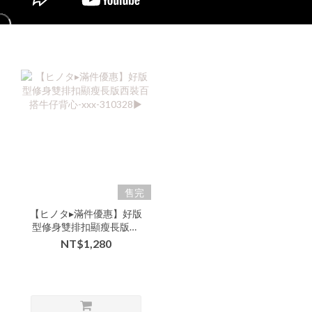
售完
【ヒノタ▸滿件優惠】好版
型修身雙排扣顯瘦長版西
裝百搭牛仔背心-xxx-
NT$1,280
310328▶