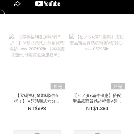
售完
售完
【零碼福利🧧加碼3件5
【ヒノタ▸滿件優惠】搭配
折！】 V領貼頸式六分袖
聖品霧面質感超輕量V領背
寬鬆襯衫 - xxx-207402▶
心-xxx-05243▶
NT$698
NT$1,380
【本特惠恕無七日鑑賞退
換服務💗】