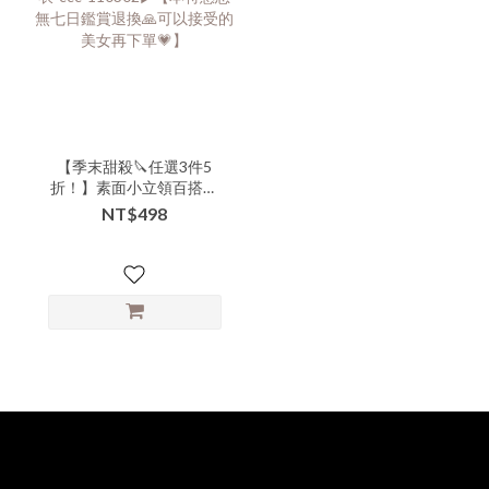
【季末甜殺🔪任選3件5
折！】素面小立領百搭短
版上衣-ccc-110302▶【本
NT$498
特惠恕無七日鑑賞退換🙏
可以接受的美女再下單
💗】