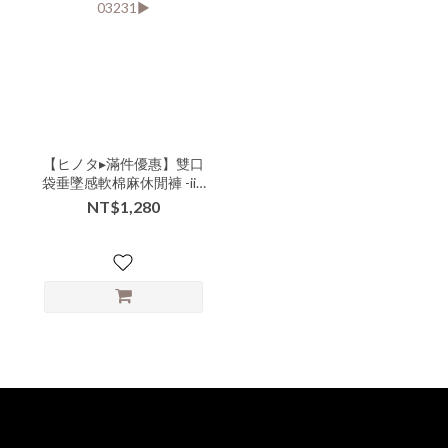
【ヒノタ▸滿件優惠】雙口
袋垂墜感軟棉麻休閒褲 -iii-
03231▶
NT$1,280