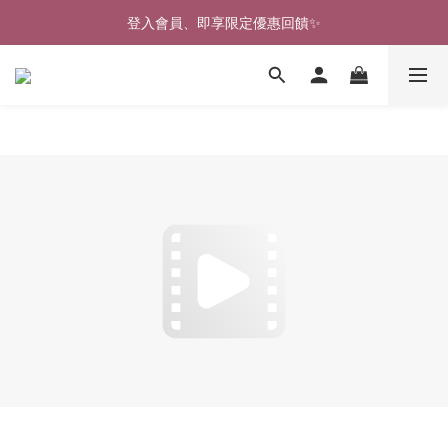
🎉新北淡水實體門市🤗歡迎蒞臨試穿🎉
登入會員、即享限定優惠回饋✨
🎉新北淡水實體門市🤗歡迎蒞臨試穿🎉