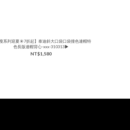
瘦系列迎夏☀️7折起】泰迪斜大口袋口袋撞色連帽特
色長版連帽背心-xxx-310313▶
NT$1,580