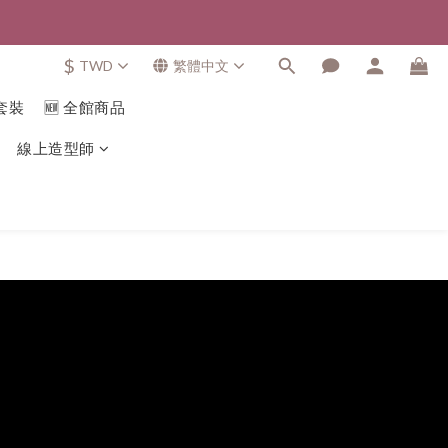
$
TWD
繁體中文
套裝
🆕 全館商品
線上造型師