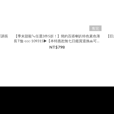
售完
可調長
【季末甜殺🔪任選3件5折！】簡約百搭喇叭特色素色薄
【巨
長T恤-ccc-109315▶【本特惠恕無七日鑑賞退換🙏可以
接受的美女再下單💗】
NT$798