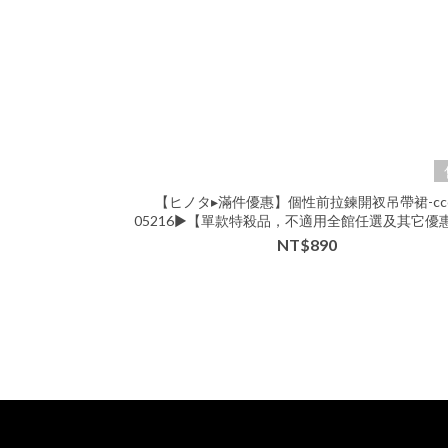
【ヒノタ▸滿件優惠】個性前拉鍊開衩吊帶裙-ccc
05216▶【單款特殺品，不適用全館任選及其它優
適用七日鑑賞服務🙇】
NT$890