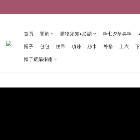
首頁
關於
購物須知▸必讀
🎋七夕祭典🎋
帽子
包包
腰帶
項鍊
絲巾
外搭
上衣
帽子選購指南