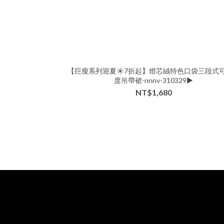
【巨瘦系列迎夏☀️7折起】燈芯絨特色口袋三段式
度吊帶裙-nnnv-310329▶
NT$1,680