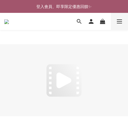
🎉新北淡水實體門市🤗歡迎蒞臨試穿🎉
登入會員、即享限定優惠回饋✨
🎉新北淡水實體門市🤗歡迎蒞臨試穿🎉