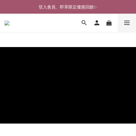
🎉新北淡水實體門市🤗歡迎蒞臨試穿🎉
登入會員、即享限定優惠回饋✨
🎉新北淡水實體門市🤗歡迎蒞臨試穿🎉