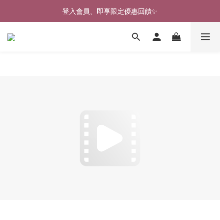
🎉新北淡水實體門市🤗歡迎蒞臨試穿🎉
登入會員、即享限定優惠回饋✨
🎉新北淡水實體門市🤗歡迎蒞臨試穿🎉