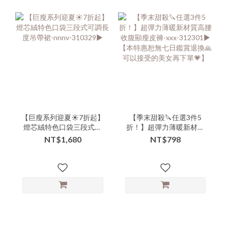
【巨瘦系列迎夏☀️7折起】
【季末甜殺🔪任選3件5
燈芯絨特色口袋三段式可
折！】超彈力薄暖新材質
調長度吊帶裙-nnnv-
高腰收腹顯瘦皮褲-xxx-
NT$1,680
NT$798
310329▶
312301▶ 【本特惠恕無七
日鑑賞退換🙏可以接受的
美女再下單💗】