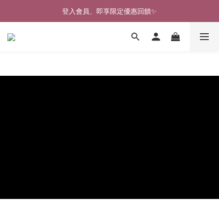
🎉新北淡水實體門市🤗歡迎蒞臨試穿🎉
登入會員、即享限定優惠回饋✨
🎉新北淡水實體門市🤗歡迎蒞臨試穿🎉