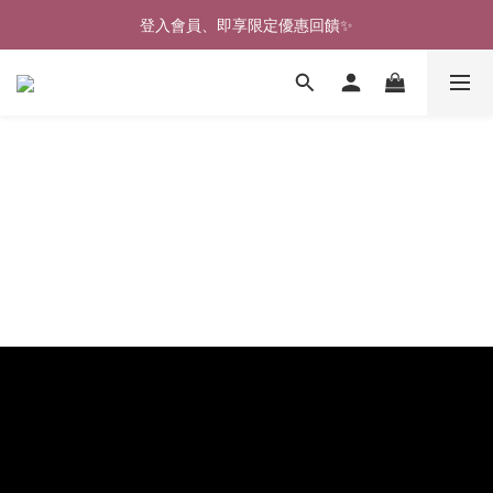
🎉新北淡水實體門市🤗歡迎蒞臨試穿🎉
登入會員、即享限定優惠回饋✨
🎉新北淡水實體門市🤗歡迎蒞臨試穿🎉