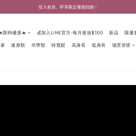
🎉新北淡水實體門市🤗歡迎蒞臨試穿🎉
🎉新北淡水實體門市🤗歡迎蒞臨試穿🎉
🔥限時優惠🔥
💰加入LINE官方-每月發放$100
新品
限量
下著
連身類
吊帶類
特寬鬆
高身長
低身長
場景穿搭