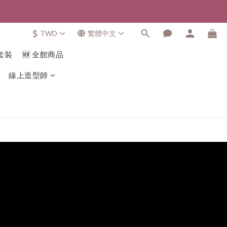
$
TWD
繁體中文
套裝
🆕 全館商品
線上造型師