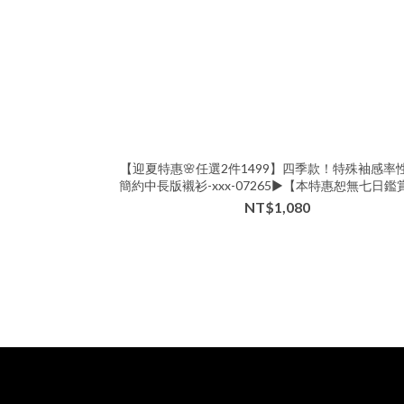
【迎夏特惠🌸任選2件1499】四季款！特殊袖感率
簡約中長版襯衫-xxx-07265▶【本特惠恕無七日鑑
🙏可以接受的美女再下單💗】
NT$1,080