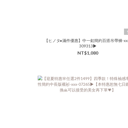
【ヒノタ▸滿件優惠】中一釦簡約百搭吊帶褲-xxx
309313▶
NT$1,080