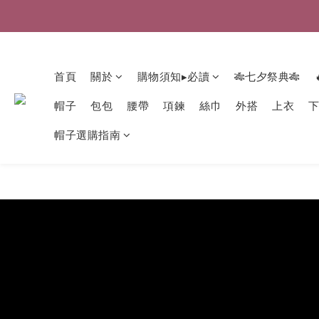
首頁
關於
購物須知▸必讀
🎋七夕祭典🎋
帽子
包包
腰帶
項鍊
絲巾
外搭
上衣
帽子選購指南