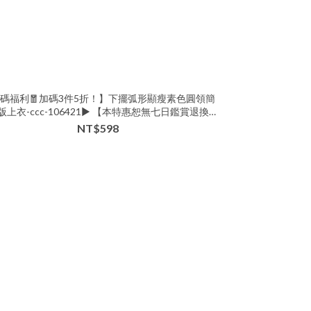
碼福利🧧加碼3件5折！】下擺弧形顯瘦素色圓領簡
版上衣-ccc-106421▶ 【本特惠恕無七日鑑賞退換服
務💗】
NT$598