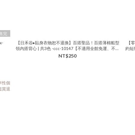
售完
-
【日禾谷▸貼身衣物恕不退換】百搭聖品！百搭薄棉船型
【零
領內搭背心 | 共3色 -ccc-10147【不適用全館免運、不適
約短
用多件折扣】▶
NT$250