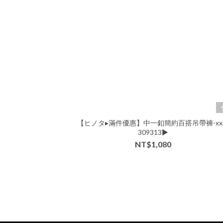
【ヒノタ▸滿件優惠】中一釦簡約百搭吊帶褲-xxx
309313▶
NT$1,080