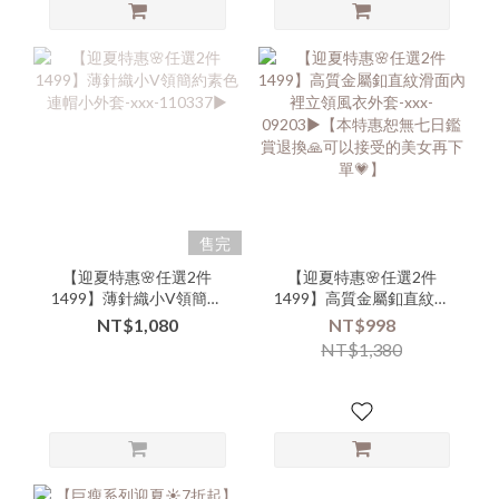
售完
【迎夏特惠🌸任選2件
【迎夏特惠🌸任選2件
1499】薄針織小V領簡約
1499】高質金屬釦直紋滑
素色連帽小外套-xxx-
面內裡立領風衣外套-xxx-
NT$1,080
NT$998
110337▶
09203▶【本特惠恕無七日
NT$1,380
鑑賞退換🙏可以接受的美
女再下單💗】