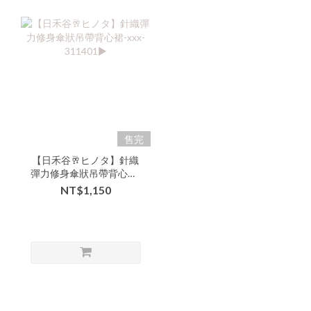
售完
【日禾谷🥂ヒノタ】針織
彈力修身傘狀吊帶背心裙-
xxx-311401▶
NT$1,150