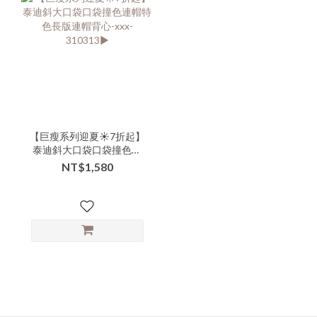
【巨瘦系列迎夏☀️7折起】
泰迪斜大口袋口袋撞色連
帽特色長版連帽背心-xxx-
NT$1,580
310313▶