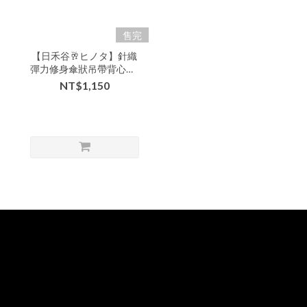
售完
【日禾谷🥂ヒノタ】針織
彈力修身傘狀吊帶背心裙-
xxx-311401▶
NT$1,150