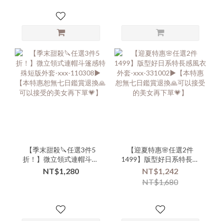
日鑑賞退換🙏可以接受的
美女再下單💗】
【季末甜殺🔪任選3件5
【迎夏特惠🌸任選2件
折！】微立領式連帽斗篷
1499】版型好日系特長感
感特殊短版外套-xxx-
風衣外套-xxx-
NT$1,280
NT$1,242
110308▶ 【本特惠恕無七
331002▶【本特惠恕無七
NT$1,680
日鑑賞退換🙏可以接受的
日鑑賞退換🙏可以接受的
美女再下單💗】
美女再下單💗】