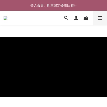
登入會員、即享限定優惠回饋✨
🎉新北淡水實體門市🤗歡迎蒞臨試穿🎉
🎉新北淡水實體門市🤗歡迎蒞臨試穿🎉