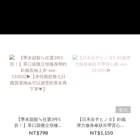
售完
【季末甜殺🔪任選3件5
【日禾谷🥂ヒノタ】針織
折！】單口袋微立領修身
彈力修身傘狀吊帶背心裙-
簡約針織長袖上衣-xxx-
xxx-311401▶
NT$798
NT$1,150
110322▶【本特惠恕無七