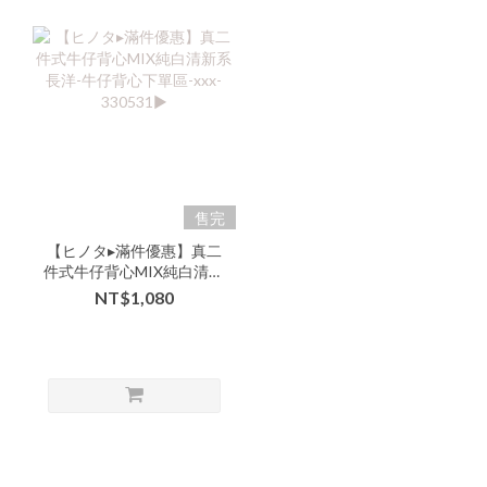
售完
【ヒノタ▸滿件優惠】真二
件式牛仔背心MIX純白清新
系長洋-牛仔背心下單區-
NT$1,080
xxx-330531▶