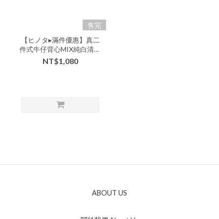
售完
【ヒノタ▸滿件優惠】真二
件式牛仔背心MIX純白清新
系長洋-牛仔背心下單區-
NT$1,080
xxx-330531▶
ABOUT US