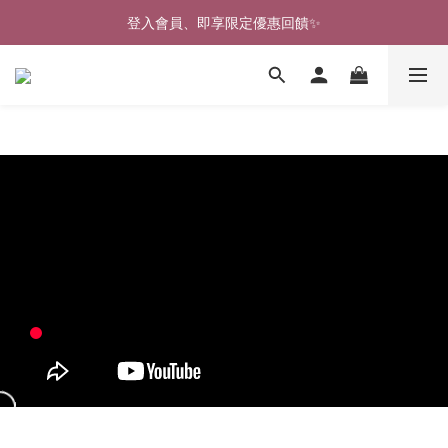
🎉新北淡水實體門市🤗歡迎蒞臨試穿🎉
登入會員、即享限定優惠回饋✨
🎉新北淡水實體門市🤗歡迎蒞臨試穿🎉