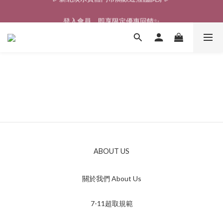
🎉新北淡水實體門市🤗歡迎蒞臨試穿🎉
登入會員、即享限定優惠回饋✨
🎉新北淡水實體門市🤗歡迎蒞臨試穿🎉
ABOUT US
關於我們 About Us
7-11超取規範