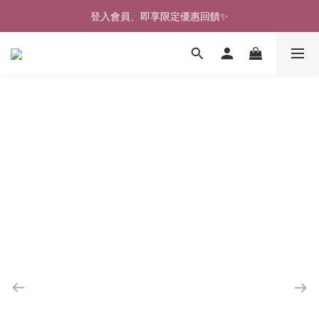
🎉新北淡水實體門市🤗歡迎蒞臨試穿🎉
登入會員、即享限定優惠回饋✨
🎉新北淡水實體門市🤗歡迎蒞臨試穿🎉