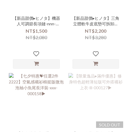
【新品甜價▸ヒノタ】機器
【新品甜價▸ヒノタ】三角
人可調節長項鏈-nnn-
立體軟牛皮底墊可拆卸側
000162▶
背包-vvv-000161▶
NT$1,500
NT$2,200
NT$2,080
NT$3,280
SOLD OUT