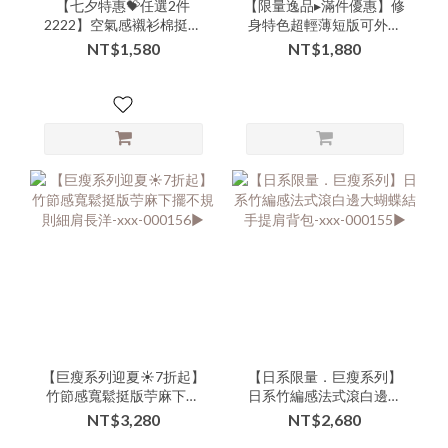
【七夕特惠💝任選2件
【限量逸品▸滿件優惠】修
2222】空氣感襯衫棉挺版
身特色超輕薄短版可外搭
微泡泡袖小魚尾長洋裝-
襯衫上衣-lll-000127▶
NT$1,580
NT$1,880
xxx-000158▶
【巨瘦系列迎夏☀️7折起】
【日系限量．巨瘦系列】
竹節感寬鬆挺版苧麻下擺
日系竹編感法式滾白邊大
不規則細肩長洋-xxx-
蝴蝶結手提肩背包-xxx-
NT$3,280
NT$2,680
000156▶
000155▶