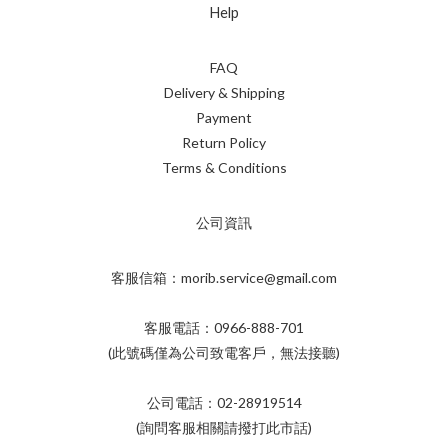
Help
FAQ
Delivery & Shipping
Payment
Return Policy
Terms & Conditions
公司資訊
客服信箱：morib.service@gmail.com
客服電話：0966-888-701
(此號碼僅為公司致電客戶，無法接聽)
公司電話：02-28919514
(詢問客服相關請撥打此市話)