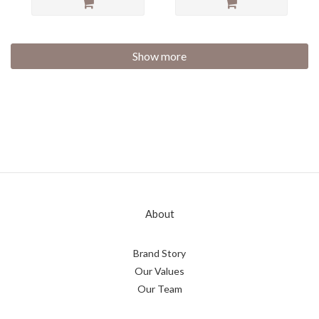
Show more
About
Brand Story
Our Values
Our Team