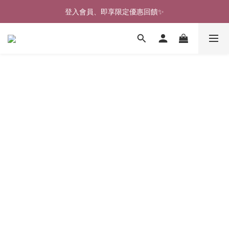
登入會員、即享限定優惠回饋✨
🎉新北淡水實體門市🤗歡迎蒞臨試穿🎉
🎉新北淡水實體門市🤗歡迎蒞臨試穿🎉