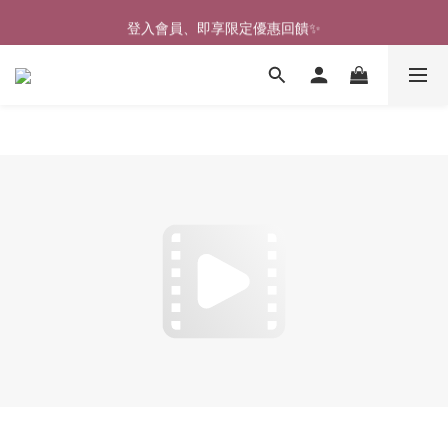
🎉新北淡水實體門市🤗歡迎蒞臨試穿🎉
登入會員、即享限定優惠回饋✨
🎉新北淡水實體門市🤗歡迎蒞臨試穿🎉