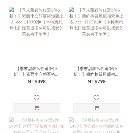
【季末甜殺🔪任選3件5
【季末甜殺🔪任選3件5
折！】素面小立領百搭短
折！】簡約棉質燈籠袖素
版上衣-ccc-110302▶【本
色上衣-ccc- 110321▶【本
NT$498
NT$798
特惠恕無七日鑑賞退換🙏
特惠恕無七日鑑賞退換🙏
可以接受的美女再下單
可以接受的美女再下單
💗】
💗】