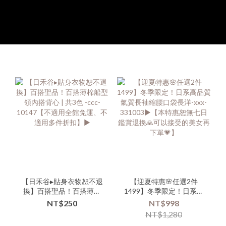
【日禾谷▸貼身衣物恕不退
【迎夏特惠🌸任選2件
換】百搭聖品！百搭薄棉
1499】冬季限定！日系高
船型領內搭背心 | 共3色 -
品質氣質長袖縮腰口袋長
NT$250
NT$998
ccc-10147【不適用全館免
洋-xxx-331003▶【本特惠
NT$1,280
運、不適用多件折扣】▶
恕無七日鑑賞退換🙏可以