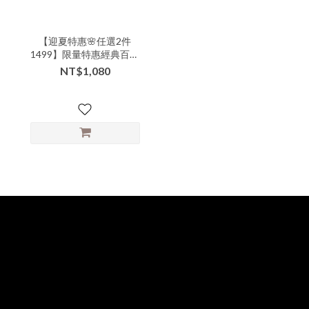
【迎夏特惠🌸任選2件
1499】限量特惠經典百搭
外一片裙造型特色褲裙-
NT$1,080
ccc-33001▶【本特惠恕無
七日鑑賞退換🙏可以接受
的美女再下單💗】