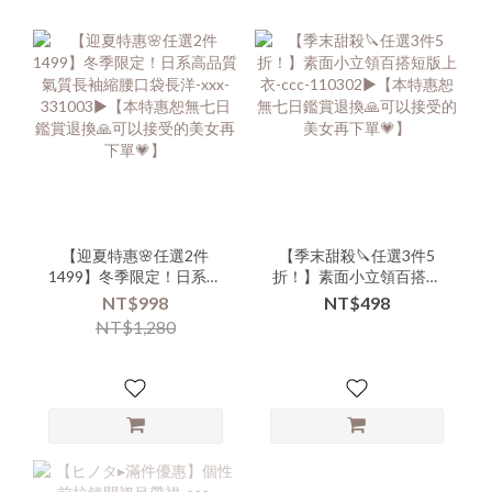
【迎夏特惠🌸任選2件
【季末甜殺🔪任選3件5
1499】冬季限定！日系高
折！】素面小立領百搭短
品質氣質長袖縮腰口袋長
版上衣-ccc-110302▶【本
NT$998
NT$498
洋-xxx-331003▶【本特惠
特惠恕無七日鑑賞退換🙏
NT$1,280
恕無七日鑑賞退換🙏可以
可以接受的美女再下單
接受的美女再下單💗】
💗】