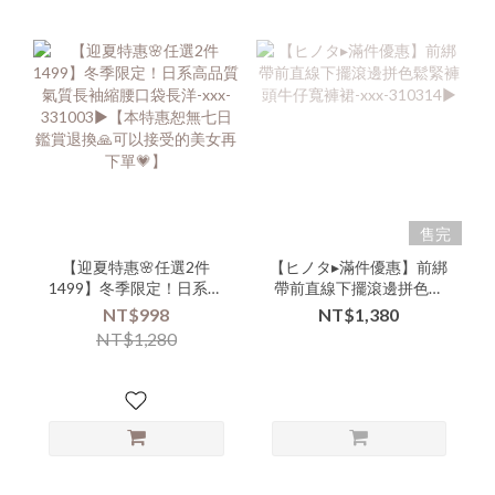
售完
【迎夏特惠🌸任選2件
【ヒノタ▸滿件優惠】前綁
1499】冬季限定！日系高
帶前直線下擺滾邊拼色鬆
品質氣質長袖縮腰口袋長
緊褲頭牛仔寬褲裙-xxx-
NT$998
NT$1,380
洋-xxx-331003▶【本特惠
310314▶
NT$1,280
恕無七日鑑賞退換🙏可以
接受的美女再下單💗】