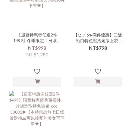
【迎夏特惠🌸任選2件
【ヒノタ▸滿件優惠】二邊
1499】冬季限定！日系高
袖口特色壓摺短版上衣-
品質氣質長袖縮腰口袋長
ccc-109312▶
NT$998
NT$798
洋-xxx-331003▶【本特惠
NT$1,280
恕無七日鑑賞退換🙏可以
接受的美女再下單💗】