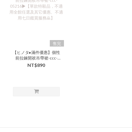
售完
【ヒノタ▸滿件優惠】個性
前拉鍊開衩吊帶裙-ccc-
05216▶【單款特殺品，不
NT$890
適用全館任選及其它優
惠、不適用七日鑑賞服務
🙇】