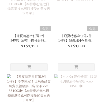
售完
售完
【迎夏特惠🌸任選2件
【迎夏特惠🌸任選2件
1499】連帽下擺修身剪裁
1499】薄針織小V領簡約
排釦特殊皮質外罩式背心-
素色連帽小外套-xxx-
NT$1,150
NT$1,080
xxx- 110306▶【本特惠恕
110337▶
無七日鑑賞退換🙏可以接
受的美女再下單💗】