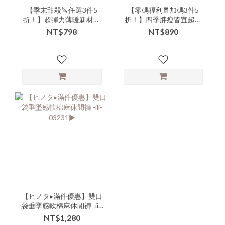
【季末甜殺🔪任選3件5
【零碼福利🧧加碼3件5
折！】超彈力薄暖新材質
折！】四季胖瘦皆宜超修
高腰收腹顯瘦皮褲-xxx-
身彈力寬褲-xxx-305401▶
NT$798
NT$890
312301▶ 【本特惠恕無七
【本特惠恕無七日鑑賞退
日鑑賞退換🙏可以接受的
換服務💗】
美女再下單💗】
【ヒノタ▸滿件優惠】雙口
袋垂墜感軟棉麻休閒褲 -iii-
03231▶
NT$1,280