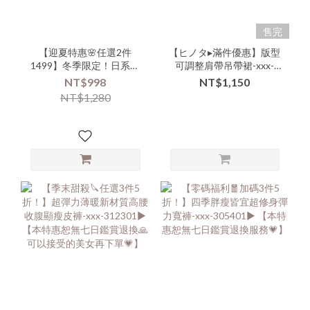
售完
【迎夏特惠🌸任選2件
【ヒノタ▸滿件優惠】版型
1499】冬季限定！日系高
可調整肩帶吊帶裙-xxx-
品質氣質長袖縮腰口袋長
306407▶
NT$998
NT$1,150
洋-xxx-331003▶【本特惠
NT$1,280
恕無七日鑑賞退換🙏可以
接受的美女再下單💗】