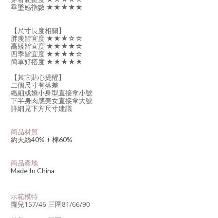
垂墜感指數 ★★★★★
【尺寸長度相關】
胖瘦皆宜度 ★★★☆☆
高矮皆宜度 ★★★★☆
四季皆宜度 ★★★★☆
簡單好搭度 ★★★★★
【其它貼心提醒】
二個尺寸有落差
纖細或嬌小身型直接拿小號
下半身肉感美女直接拿大號
詳細見下方尺寸建議
商品材質
約天絲40% + 棉60%
商品產地
Made In China
示範模特
蘿兒157/46
三圍81/66/90