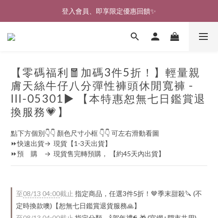
登入會員、即享限定優惠回饋✨
🎉新北淡水實體門市🤗歡迎蒞臨試穿🎉
🎉新北淡水實體門市🤗歡迎蒞臨試穿🎉
【零碼福利🧧加碼3件5折！】輕量親
膚天絲牛仔八分彈性褲頭休閒寬褲 -
lll-05301▶ 【本特惠恕無七日鑑賞退
換服務💗】
點下方個別👇👇 顏色尺寸小框 👇👇 可左右滑動看圖
⏩快速出貨→  現貨【1-3天出貨】
⏩預　購　→  現貨售完轉預購， 【約45天內出貨】
至
08/13 04:00
截止
指定商品，任選3件5折！🤎季末甜殺🔪 (不
定時換款噢)【恕無七日鑑賞退貨服務🙏】
至
08/13 04:00
截止
指定分類，🍾賀年禮️𝟲 🎁 (官網+門市共用)