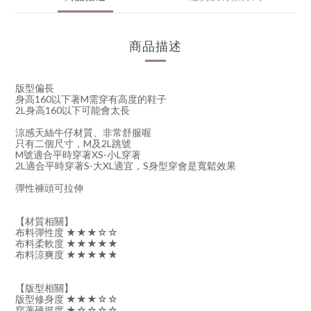
商品描述
版型偏長
身高160以下著M需穿有高度的鞋子
2L身高160以下可能會太長
涼感天絲牛仔材質、非常舒服喔
只有二個尺寸，M及2L跳號
M號適合平時穿著XS-小L穿著
2L適合平時穿著S-大XL適宜，S身型穿會是寬鬆效果
彈性褲頭可拉伸
【材質相關】
布料彈性度 ★★★☆☆
布料柔軟度 ★★★★★
布料涼爽度 ★★★★★
【版型相關】
版型修身度 ★★★☆☆
穿著硬挺度 ★☆☆☆☆