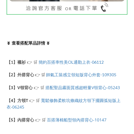
⏬ 查看搭配單品詳情 ⏬
👉 🛒
【1】襯衫
簡約百搭率性美OL通勤上衣-06112
【2】外搭背心
👉 🛒
帥氣工裝感立領短版背心外套-109305
【3】V領背心
👉 🛒
搭配聖品霧面質感超輕量V領背心-05243
【4】方領T
👉 🛒
寬鬆修飾柔軟坑條織紋方領下擺圓弧短版上
衣-06245
【5】內搭背心
👉 🛒
百搭薄棉船型領內搭背心-10147