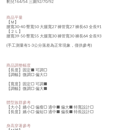
豹兒164/54
三圍92/70/92
商品平量
【Ｍ】
腰寬30-40 臀寬50 大腿寬27 褲管寬27 褲長63 全長91
【２Ｌ】
腰寬39-50 臀寬55 大腿寬30 褲管寬30 褲長64 全長93
(手工測量有1-3公分落差為正常現象，僅供參考)
商品調整幅度
【長度】固定■ 可調
□
【調幅】微調□ 偏大
□
【寬度】固定
□
可調■
【調幅】微調
□
偏大
■
體型族群參考
【大小】嬌小
□
偏瘦
□
適中
■
偏大
■
特寬設計□
【長度】嬌小
□
偏短
□
適中
■
偏長
■
特長設計□
身高穿著參考