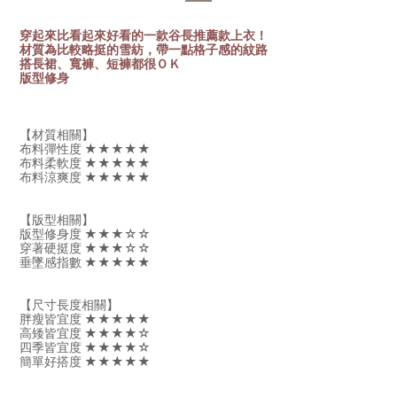
穿起來比看起來好看的一款谷長推薦款上衣！
材質為比較略挺的雪紡，帶一點格子感的紋路
搭長裙、寬褲、短褲都很ＯＫ
版型修身
【材質相關】
布料彈性度 ★★★★★
布料柔軟度 ★★★★★
布料涼爽度 ★★★★★
【版型相關】
版型修身度 ★★★☆☆
穿著硬挺度 ★★★☆☆
垂墜感指數 ★★★★★
【尺寸長度相關】
胖瘦皆宜度 ★
★
★
★
★
高矮皆宜度
★
★
★
★
☆
四季皆宜度
★
★
★
★
☆
簡單好搭度
★
★
★
★
★