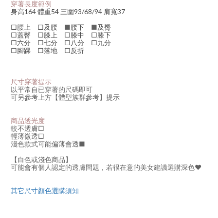
穿著長度範例
身高164 體重54 三圍93/68/94 肩寬37
□腰上 □及腰
■
腰下
■
及臀
□蓋臀 □膝上 □膝中 □膝下
□六分 □七分 □八分 □九分
□腳踝 □落地 □反折
尺寸穿著提示
以平常自已穿著的尺碼即可
可另參考上方【體型族群參考】提示
商品透光度
較不透膚
□
輕薄微透
□
淺色款式可能偏薄會透
■
【白色或淺色商品】
可能會有個人認定的透膚問題，若很在意的美女建議選購深色♥
其它尺寸顏色選購須知