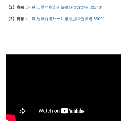
【2】寬褲
👉
四季胖瘦皆宜超修身彈力寬褲-305401
🛒
【3】褲裙
👉 🛒
經典百搭外一片裙造型特色褲裙-33001