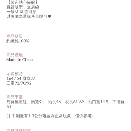
【其它貼心提醒】
寬鬆版型，無肩線
一般M-XL皆可穿
以胸圍為選購考量即可♥
商品材質
約纖維100%
商品產地
Made In China
示範模特
164 / 54 肩寬37
三圍92/70/92
商品平量
肩寬無肩線
、
胸寬94
、
袖長46
、
衣長61-69
、
袖口寬14.5
、
下擺寬
64
(手工測量有1-3公分落差為正常現象，僅供參考)
商品調整幅度