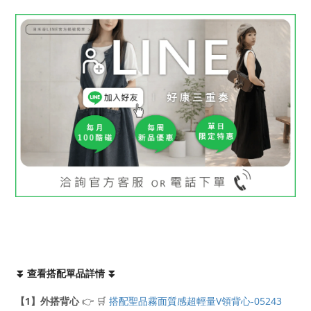
⏬ 查看搭配單品詳情 ⏬
【1】外搭背心
👉 🛒
搭配聖品霧面質感超輕量V領背心-05243