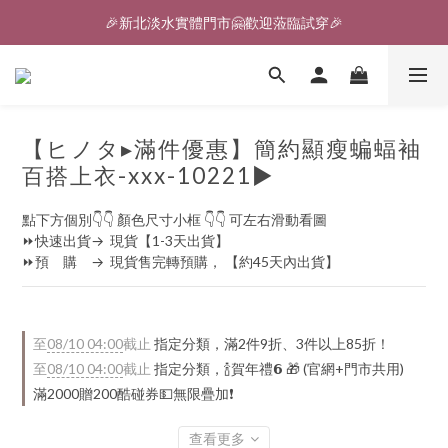
🎉新北淡水實體門市🤗歡迎蒞臨試穿🎉
登入會員、即享限定優惠回饋✨
🎉新北淡水實體門市🤗歡迎蒞臨試穿🎉
【ヒノタ▸滿件優惠】簡約顯瘦蝙蝠袖
百搭上衣-xxx-10221▶
點下方個別👇👇 顏色尺寸小框 👇👇 可左右滑動看圖
⏩快速出貨→  現貨【1-3天出貨】
⏩預　購　→  現貨售完轉預購， 【約45天內出貨】
至
08/10 04:00
截止
指定分類，滿2件9折、3件以上85折！
至
08/10 04:00
截止
指定分類，🍾賀年禮️𝟲 🎁 (官網+門市共用)
滿2000贈200酷碰券💵無限疊加❗
查看更多