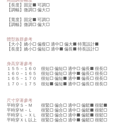
【長度】固定■ 可調
□
【調幅】微調□ 偏大
□
【寬度】固定
■
可調
□
【調幅】微調
□
偏大□
體型族群參考
【大小】嬌小
□
偏瘦
□
適中□ 偏大
■
特寬設計
■
【長度】嬌小
□
偏短
□
適中
■
偏長
■
特長設計□
身高穿著參考
１５５－１６０ 很短□ 偏短□ 適中
□
偏長
■
很長□
１６０－１６５ 很短□ 偏短
□
適中
■
偏長□ 很長□
１６５－１７０ 很短□ 偏短
■
適中
■
偏長□ 很長□
１７０－１７５ 很短
■
偏短
■
適中□ 偏長□ 很長□
尺寸穿著參考
平時穿Ｓ－Ｍ 很緊□ 偏合
□
適中
□
偏鬆
■
很鬆
■
平時穿
Ｍ－Ｌ 很緊□ 偏合
□
適中
□
偏鬆
■
很鬆□
平時穿
Ｌ－ＸＬ 很緊
□
偏合
□
適中
■
偏鬆
■
很鬆□
平時穿
ＸＬ以上 很緊
□
偏合□ 適中
■
偏鬆□ 很鬆□