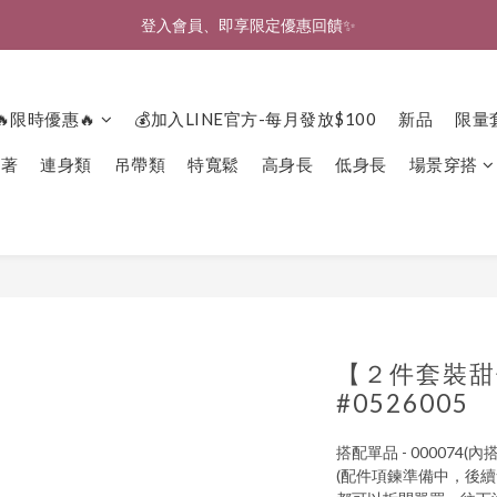
🎉新北淡水實體門市🤗歡迎蒞臨試穿🎉
登入會員、即享限定優惠回饋✨
🎉新北淡水實體門市🤗歡迎蒞臨試穿🎉
🔥限時優惠🔥
💰加入LINE官方-每月發放$100
新品
限量
下著
連身類
吊帶類
特寬鬆
高身長
低身長
場景穿搭
【２件套裝甜
#0526005
搭配單品 - 000074(內
(配件項鍊準備中，後續會