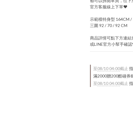
都可以拆開單買，往下滑
官方客服線上下單♥
示範模特身型 164CM / 
三圍 92 / 70 / 92 CM
商品詳情可點下方連結
或LINE官方小幫手確認
至
08/10 04:00
截止
指
滿2000贈200酷碰券
至
08/10 04:00
截止
指