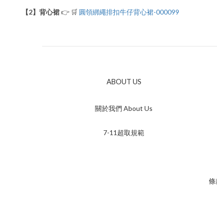
【2】背心裙
👉 🛒
圓領綁繩排扣牛仔背心裙-000099
ABOUT US
關於我們 About Us
7-11超取規範
條款