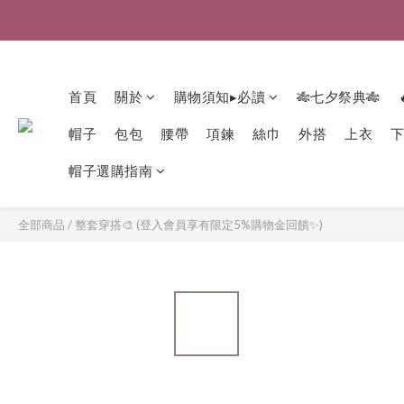
首頁
關於
購物須知▸必讀
🎋七夕祭典🎋
帽子
包包
腰帶
項鍊
絲巾
外搭
上衣
帽子選購指南
全部商品
/
整套穿搭🎨 (登入會員享有限定5%購物金回饋✨)