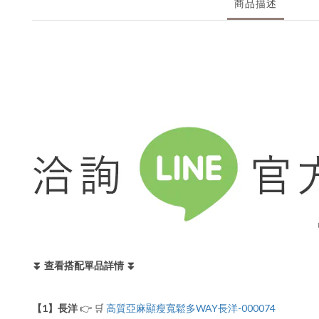
商品描述
⏬ 查看搭配單品詳情 ⏬
【1】長洋
👉 🛒
高質亞麻顯瘦寬鬆多WAY長洋-000074