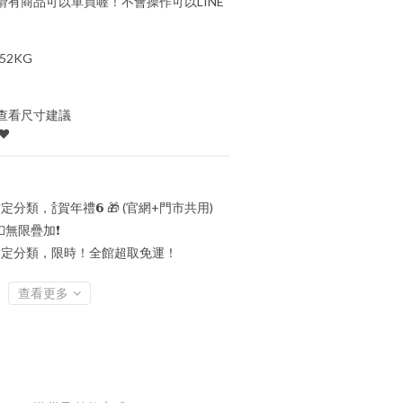
有商品可以單買喔！不會操作可以LINE
52KG
查看尺寸建議
♥
定分類，🍾賀年禮️𝟲 🎁 (官網+門市共用)
💵無限疊加❗
定分類，限時！全館超取免運！
查看更多