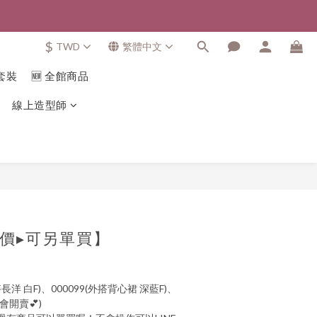
$
TWD
繁體中文
套裝
🆕 全館商品
線上造型師
價▸可另單買】
搭長洋 白F)、000099(外搭背心裙 深藍F)、
開賣💕)