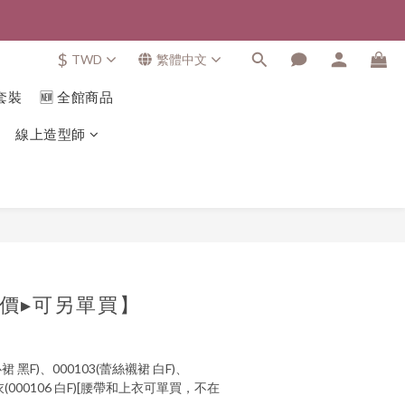
$
TWD
繁體中文
套裝
🆕 全館商品
線上造型師
價▸可另單買】
心裙 黑F)、000103(蕾絲襯裙 白F)、
上衣(000106 白F)[腰帶和上衣可單買，不在