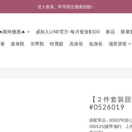
🎉新北淡水實體門市🤗歡迎蒞臨試穿🎉
登入會員、即享限定優惠回饋✨
🎉新北淡水實體門市🤗歡迎蒞臨試穿🎉
🔥限時優惠🔥
💰加入LINE官方-每月發放$100
新品
限量
下著
連身類
吊帶類
特寬鬆
高身長
低身長
場景穿搭
【２件套裝甜
#0526019
搭配單品 - 000079(背
000125(腰帶 咖F)、