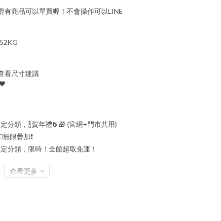
有商品可以單買喔！不會操作可以LINE
52KG
查看尺寸建議
♥
定分類，🍾賀年禮️𝟲 🎁 (官網+門市共用)
💵無限疊加❗
定分類，限時！全館超取免運！
查看更多