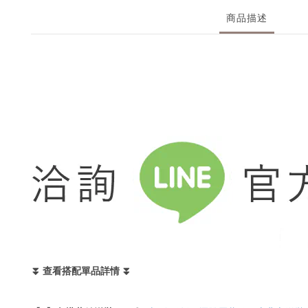
商品描述
⏬ 查看搭配單品詳情 ⏬