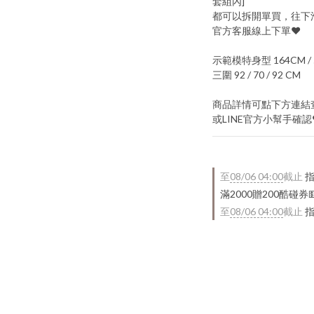
套組內]
都可以拆開單買，往下滑
官方客服線上下單♥
示範模特身型 164CM / 
三圍 92 / 70 / 92 CM
商品詳情可點下方連結
或LINE官方小幫手確認
至
08/06 04:00
截止
指
滿2000贈200酷碰券
至
08/06 04:00
截止
指