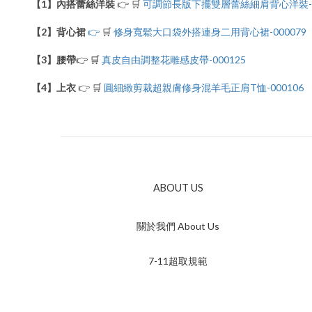
【1】內搭蕾絲洋裝
👉 🛒
可調節長版下擺雙層蕾絲細肩背心洋裝-00
【2】背心裙
👉
🛒
修身寬鬆大口袋外搭連身二用背心裙-000079
【3】腰帶
真皮自由調整花雕感皮帶-000125
👉 🛒
【4】上衣
👉 🛒
圓細緻剪裁超親膚修身混羊毛正肩T恤-000106
ABOUT US
關於我們 About Us
7-11超取規範