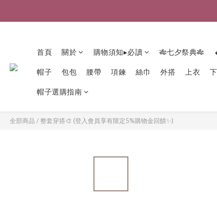
首頁
關於
購物須知▸必讀
🎋七夕祭典🎋
帽子
包包
腰帶
項鍊
絲巾
外搭
上衣
帽子選購指南
全部商品
/
整套穿搭🎨 (登入會員享有限定5%購物金回饋✨)