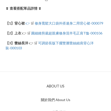
⏬ 查看搭配單品詳情 ⏬
【1】背心裙
👉
🛒
修身寬鬆大口袋外搭連身二用背心裙-000079
【2】上衣
👉 🛒
圓細緻剪裁超親膚修身混羊毛正肩T恤-000106
【3】蕾絲長洋
👉 🛒
可調節長版下擺雙層蕾絲細肩背心洋
裝-000103
ABOUT US
關於我們 About Us