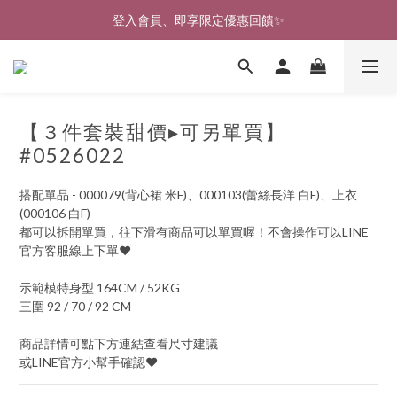
🎉新北淡水實體門市🤗歡迎蒞臨試穿🎉
登入會員、即享限定優惠回饋✨
🎉新北淡水實體門市🤗歡迎蒞臨試穿🎉
【３件套裝甜價▸可另單買】
#0526022
搭配單品 - 000079(背心裙 米F)、000103(蕾絲長洋 白F)、上衣
(000106 白F)
都可以拆開單買，往下滑有商品可以單買喔！不會操作可以LINE
官方客服線上下單♥
示範模特身型 164CM / 52KG
三圍 92 / 70 / 92 CM
商品詳情可點下方連結查看尺寸建議
或LINE官方小幫手確認♥