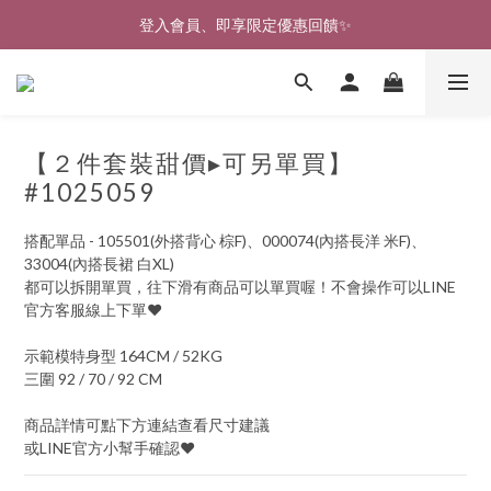
🎉新北淡水實體門市🤗歡迎蒞臨試穿🎉
登入會員、即享限定優惠回饋✨
🎉新北淡水實體門市🤗歡迎蒞臨試穿🎉
【２件套裝甜價▸可另單買】
#1025059
搭配單品 - 105501(外搭背心 棕F)、000074(內搭長洋 米F)、
33004(內搭長裙 白XL)
都可以拆開單買，往下滑有商品可以單買喔！不會操作可以LINE
官方客服線上下單♥
示範模特身型 164CM / 52KG
三圍 92 / 70 / 92 CM
商品詳情可點下方連結查看尺寸建議
或LINE官方小幫手確認♥