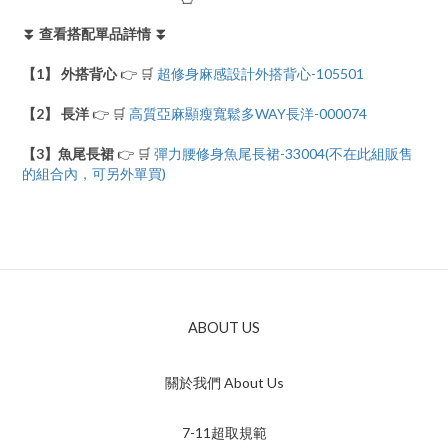
⏬ 查看搭配單品詳情 ⏬
【1】
外搭背心
👉 🛒
超修身麻感設計外搭背心-105501
【2】 長洋
👉 🛒
高質亞麻顯瘦寬鬆多WAY長洋-000074
【3】
魚尾長裙
👉 🛒
彈力腰修身魚尾長裙-33004(不在此組販售
的組合內，可另外單買)
ABOUT US
關於我們 About Us
7-11超取規範