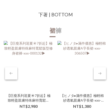
下著 | BOTTOM
裙
褲
【巨瘦系列迎夏☀️7折起】極
【ヒノタ▸滿件優惠】極輕棉
致輕盈親膚特殊麻特寬鬆版
紗透氣親膚A字長裙-xxx-
型修身裙褲-xxx-000132▶
306507▶
NT$2,980
NT$1,380