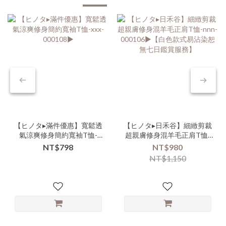
【ヒノタ▸滿件優惠】寬鬆透
【ヒノタ▸日禾谷】細緻剪裁
氣涼爽修身簡約寬袖T恤-
超親膚修身混羊毛正肩T恤-
xxx-000108▶
nnn-000106▶【白色款式易
NT$798
NT$980
沾染恕無七日鑑賞服務】
NT$1,150