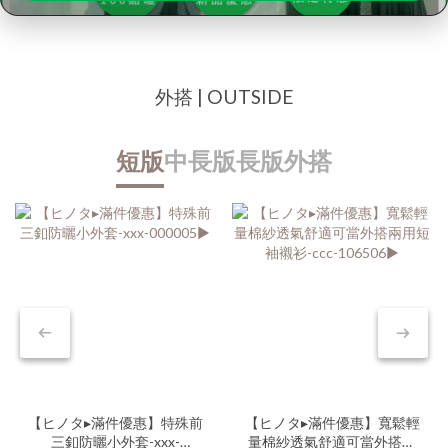
外搭 | OUTSIDE
短版
中長版
長版外搭
【ヒノタ▸滿件優惠】特殊前
【ヒノタ▸滿件優惠】寬鬆輕
三釦防曬小外套-xxx-
量棉紗透氣舒適可當外搭兩