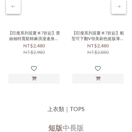
【巨瘦系列迎夏☀️7折起】蕾
【巨瘦系列迎夏☀️7折起】船
絲袖特寬鬆棉麻浪漫連身長
型可下翻V領美刷色挺版薄單
洋裝-xxx-000112▶
寧背心裙-nnn-000105▶
NT$2,480
NT$2,480
NT$2,980
NT$2,880
上衣類｜TOPS
短版
中長版