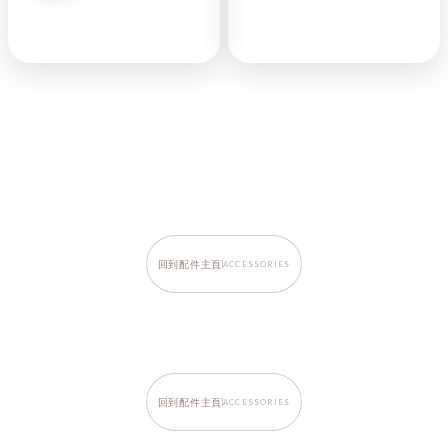
日禾谷IG
◉
6萬位追蹤
◉
3.7萬位粉絲
者
訂閱IG
訂閱FB
INSTAGRAM
FACEBOOK
回到配件主頁
ACCESSORIES
回到配件主頁
ACCESSORIES