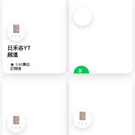
LINE
官方
日禾谷YT
◉
好
頻道
友
48K
◉
5.85萬位
訂閱者
加
入
好
訂閱頻道
友
YOUTUBE
LINE
日禾谷FB