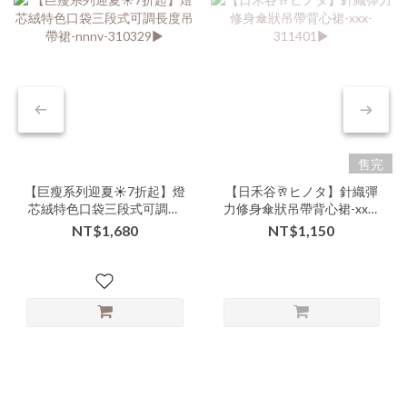
售完
【巨瘦系列迎夏☀️7折起】燈
【日禾谷🥂ヒノタ】針織彈
芯絨特色口袋三段式可調長
力修身傘狀吊帶背心裙-xxx-
度吊帶裙-nnnv-310329▶
311401▶
NT$1,680
NT$1,150