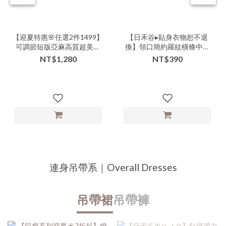
【迎夏特惠🌸任選2件1499】
【日禾谷▸貼身衣物恕不退
可調節短版亞麻高質超美混
換】領口簡約羅紋橫條中長
色灰細肩內搭小背心-lll-
版小背心 | 共2色 -vvva-
NT$1,280
NT$390
000101▶
000096▶【單品特惠、不適
用其它滿件折扣】
連身吊帶系｜Overall Dresses
吊帶裙
吊帶褲