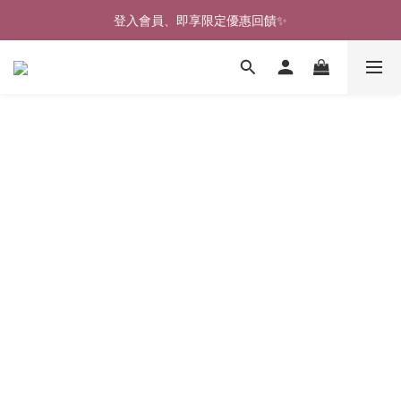
登入會員、即享限定優惠回饋✨
🎉新北淡水實體門市🤗歡迎蒞臨試穿🎉
🎉新北淡水實體門市🤗歡迎蒞臨試穿🎉