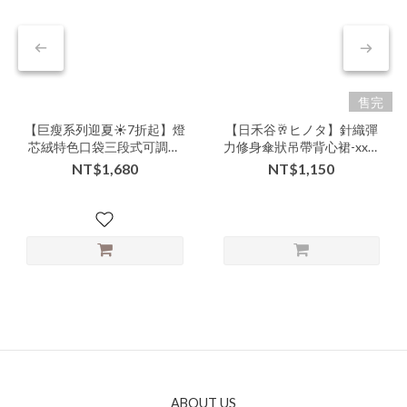
售完
【巨瘦系列迎夏☀️7折起】燈
【日禾谷🥂ヒノタ】針織彈
芯絨特色口袋三段式可調長
力修身傘狀吊帶背心裙-xxx-
度吊帶裙-nnnv-310329▶
311401▶
NT$1,680
NT$1,150
ABOUT US