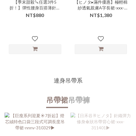
【季末甜殺🔪任選3件5
【ヒノタ▸滿件優惠】極輕棉
折！】彈性腰身百搭薄針織
紗透氣親膚A字長裙-xxx-
素面長裙-xxx-310345▶【本
306507▶
NT$880
NT$1,380
特惠恕無七日鑑賞退換🙏可
以接受的美女再下單💗】
連身吊帶系
吊帶裙
吊帶褲