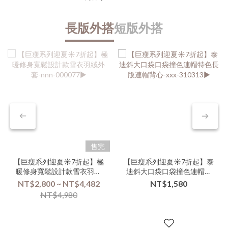
長版外搭
短版外搭
售完
【巨瘦系列迎夏☀️7折起】極
【巨瘦系列迎夏☀️7折起】泰
暖修身寬鬆設計款雪衣羽絨
迪斜大口袋口袋撞色連帽特
外套-nnn-000077▶
色長版連帽背心-xxx-
NT$2,800 ~ NT$4,482
NT$1,580
310313▶
NT$4,980