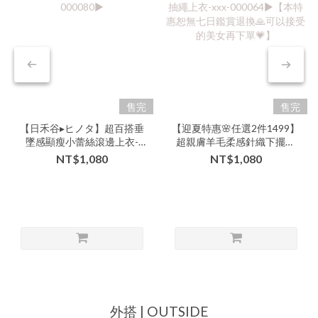
售完
售完
【日禾谷▸ヒノタ】超百搭垂
【迎夏特惠🌸任選2件1499】
墜感顯瘦小蕾絲滾邊上衣-
超親膚羊毛柔感針織下擺不
nnn-000080▶
規則抽繩上衣-xxx-
NT$1,080
NT$1,080
000064▶【本特惠恕無七日
鑑賞退換🙏可以接受的美女
再下單💗】
外搭 | OUTSIDE