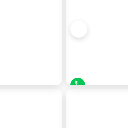
LINE
官方
◉
好
友
48K
加
入
好
友
LINE