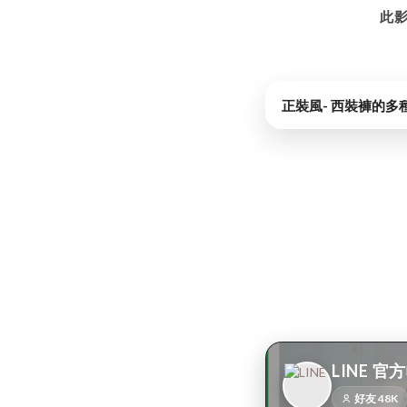
此影
正裝風- 西裝褲的多
LINE 官
好友 48K