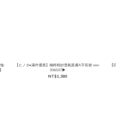
恤-
【ヒノタ▸滿件優惠】極輕棉紗透氣親膚A字長裙-xxx-
【
務】
306507▶
NT$1,380
穿搭變化
溫柔系長洋裝，利用個性小配件