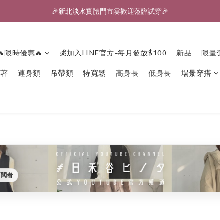
🎉新北淡水實體門市🤗歡迎蒞臨試穿🎉
🎉新北淡水實體門市🤗歡迎蒞臨試穿🎉
登入會員、即享限定優惠回饋✨
🎉新北淡水實體門市🤗歡迎蒞臨試穿🎉
🔥限時優惠🔥
💰加入LINE官方-每月發放$100
新品
限量
下著
連身類
吊帶類
特寬鬆
高身長
低身長
場景穿搭
訂閱者