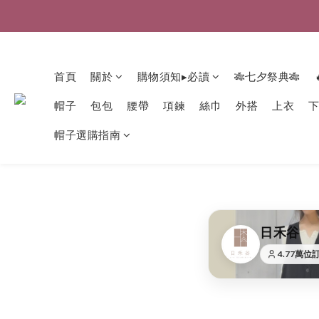
首頁
關於
購物須知▸必讀
🎋七夕祭典🎋
帽子
包包
腰帶
項鍊
絲巾
外搭
上衣
帽子選購指南
日禾谷
4.77萬位