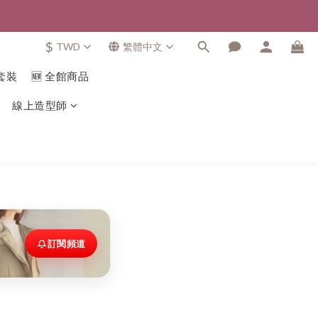
$
TWD
繁體中文
套裝
🆕 全館商品
線上造型師
訂閱頻道