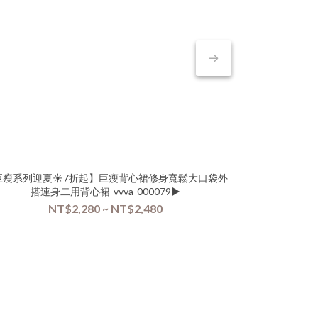
巨瘦系列迎夏☀️7折起】巨瘦背心裙修身寬鬆大口袋外
搭連身二用背心裙-vvva-000079▶
NT$2,280 ~ NT$2,480
混搭