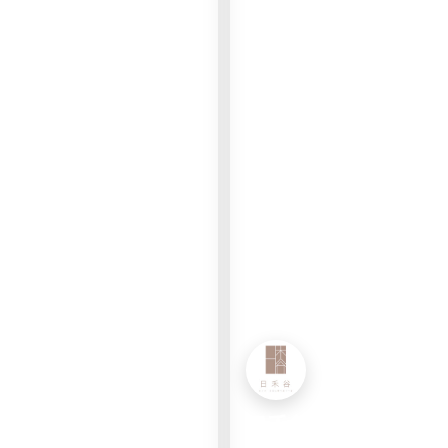
日禾谷FB