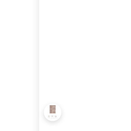
日禾谷IG