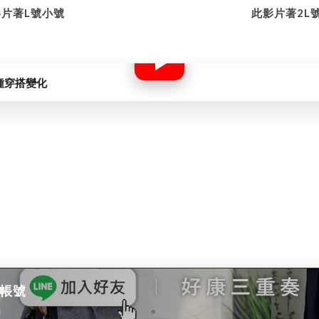
片著L號小號
此影片著2L
種穿搭變化
方帳號