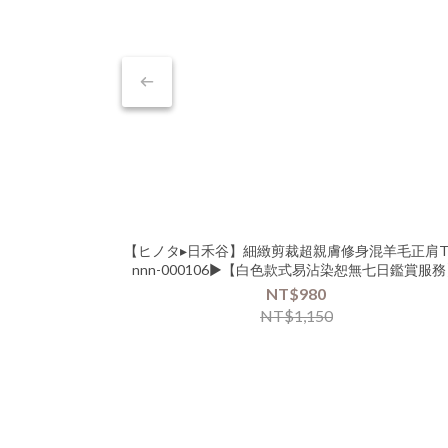
【ヒノタ▸日禾谷】細緻剪裁超親膚修身混羊毛正肩T
nnn-000106▶【白色款式易沾染恕無七日鑑賞服
NT$980
NT$1,150
正裝風- 西裝褲的多種