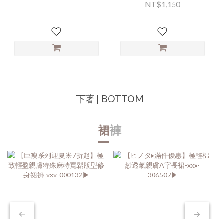
沾染恕無七日鑑賞服務】
NT$1,150
下著 | BOTTOM
裙
褲