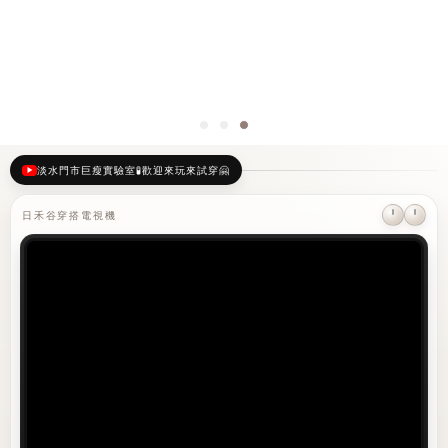
淡水門市巨瘦實驗室🧪歡迎來玩來試穿🤗
日禾谷穿搭電視機