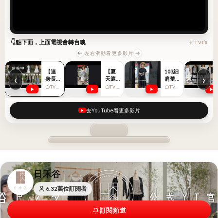
放映中
放映中
【連身長洋的降溫穿法】蕾絲細肩襯裙篇．夏天寬鬆系
👇點下面，上面電視會轉台噢
6 TV📺
←
→
左右滑動看更多影片
【連
【夏
103細
‹
›
身長
天遮
肩蕾
洋的
手臂
絲訂
📺TV 01
📺TV 02
📺TV 03
降溫
防
製黑
穿
曬】
色到
法】
超薄
貨！
去YouTube看更多影片
蕾絲
亞麻
！
細肩
材質
襯裙
披肩
篇．
展示
夏天
寬鬆
系
日禾谷
6.32萬位訂閱者
訂閱頻道