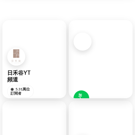
LINE
官方
日禾谷YT
◉
好
頻道
友
48K
◉
5.31萬位
訂閱者
加
入
好
訂閱頻道
友
YOUTUBE
LINE