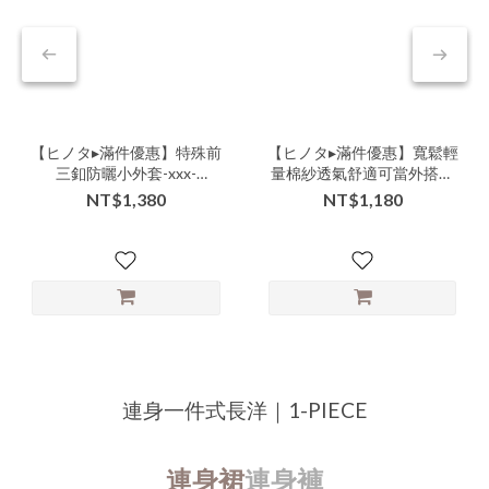
【ヒノタ▸滿件優惠】特殊前
【ヒノタ▸滿件優惠】寬鬆輕
三釦防曬小外套-xxx-
量棉紗透氣舒適可當外搭兩
000005▶
用短袖襯衫-ccc-106506▶
NT$1,380
NT$1,180
連身一件式長洋｜1-PIECE
連身裙
連身褲