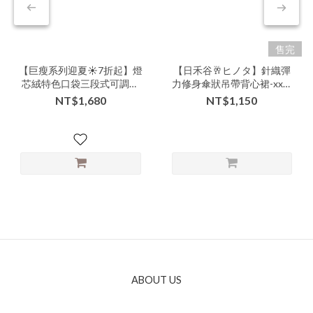
售完
【巨瘦系列迎夏☀️7折起】燈
【日禾谷🥂ヒノタ】針織彈
芯絨特色口袋三段式可調長
力修身傘狀吊帶背心裙-xxx-
度吊帶裙-nnnv-310329▶
311401▶
NT$1,680
NT$1,150
ABOUT US