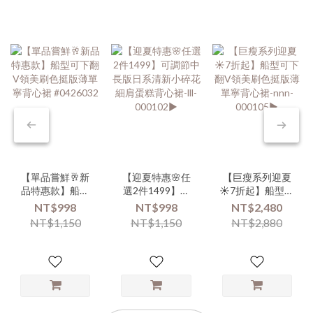
【單品嘗鮮🥂新
【迎夏特惠🌸任
【巨瘦系列迎夏
品特惠款】船型
選2件1499】可
☀️7折起】船型可
可下翻V領美刷色
調節中長版日系
下翻V領美刷色挺
NT$998
NT$998
NT$2,480
挺版薄單寧背心
清新小碎花細肩
版薄單寧背心裙-
NT$1,150
NT$1,150
NT$2,880
裙 #0426032
蛋糕背心裙-lll-
nnn-000105▶
000102▶