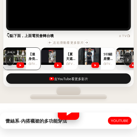
放映中
放映中
【連身長洋的降溫穿法】蕾絲細肩襯裙篇．夏天寬鬆系
👇點下面，上面電視會轉台噢
6 TV📺
←
→
左右滑動看更多影片
【連
【夏
103細
‹
›
身長
天遮
肩蕾
洋的
手臂
絲訂
📺TV 01
📺TV 02
📺TV 03
降溫
防
製黑
穿
曬】
色到
法】
超薄
貨！
去YouTube看更多影片
蕾絲
亞麻
！
細肩
材質
襯裙
披肩
篇．
展示
夏天
寬鬆
系
蕾絲系-內搭襯裙的多功能穿法
YOUTUBE