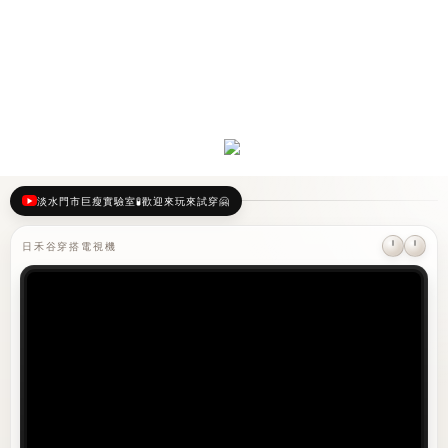
淡水門市巨瘦實驗室🧪歡迎來玩來試穿🤗
日禾谷穿搭電視機