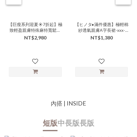
【巨瘦系列迎夏☀️7折起】極
【ヒノタ▸滿件優惠】極輕棉
致輕盈親膚特殊麻特寬鬆版
紗透氣親膚A字長裙-xxx-
型修身裙褲-xxx-000132▶
306507▶
NT$2,980
NT$1,380
內搭 | INSIDE
短版
中長版
長版