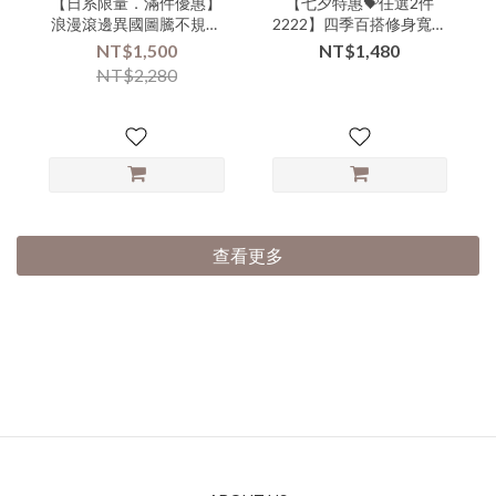
【日系限量．滿件優惠】
【七夕特惠💝任選2件
浪漫滾邊異國圖騰不規則
2222】四季百搭修身寬鬆
迷你小披肩-xxx-000152▶
蕾絲花雕二用背心小罩衫-
NT$1,500
NT$1,480
nnn-000142▶
NT$2,280
查看更多