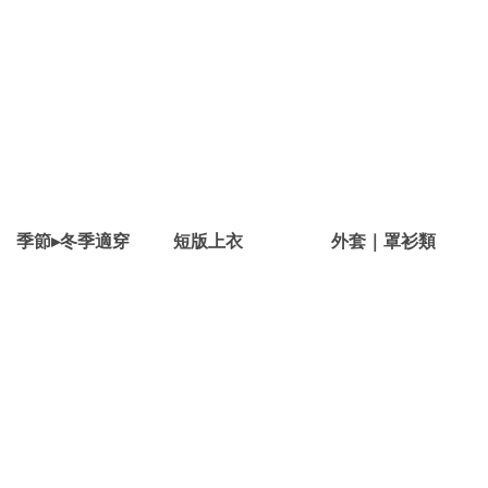
季節▸冬季適穿
短版上衣
外套｜罩衫類