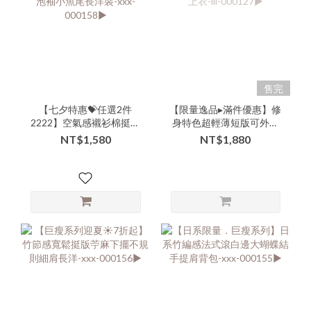
售完
【七夕特惠💝任選2件
【限量逸品▸滿件優惠】修
2222】空氣感襯衫棉挺版
身特色超輕薄短版可外搭
微泡泡袖小魚尾長洋裝-
襯衫上衣-lll-000127▶
NT$1,580
NT$1,880
xxx-000158▶