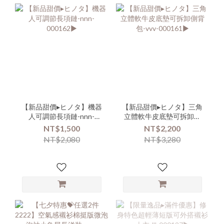
【新品甜價▸ヒノタ】機器
【新品甜價▸ヒノタ】三角
人可調節長項鏈-nnn-
立體軟牛皮底墊可拆卸側
000162▶
背包-vvv-000161▶
NT$1,500
NT$2,200
NT$2,080
NT$3,280