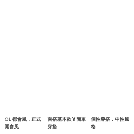
OL 都會風．正式
百搭基本款🏅簡單
個性穿搭．中性風
開會風
穿搭
格