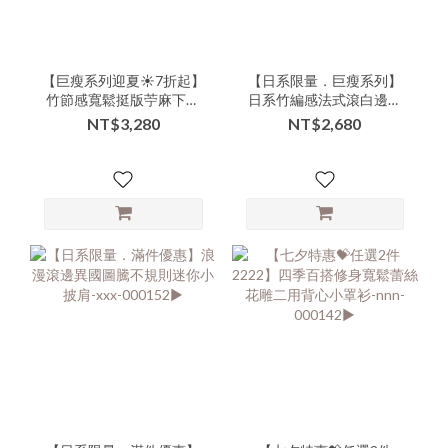
【巨瘦系列迎夏☀️7折起】
【日系限量．巨瘦系列】
竹節感寬鬆挺版苧麻下擺
日系竹編感法式滾白邊大
不規則細肩長洋-xxx-
蝴蝶結手提肩背包-xxx-
NT$3,280
NT$2,680
000156▶
000155▶