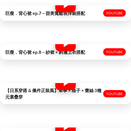
巨瘦．背心裙 ep.7－甜美寬鬆長洋裝搭配
YOUTUBE
巨瘦．背心裙 ep.8－紗裙 × 斜邊上衣搭配
YOUTUBE
【日系穿搭 & 佩件正裝風】單寧 × 格子 × 蕾絲 3種
YOUTUBE
元素疊穿