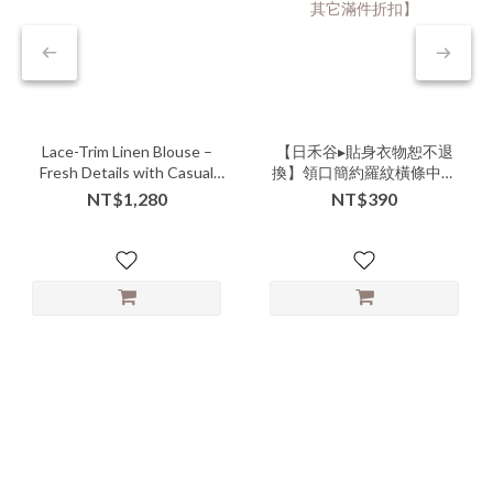
Lace-Trim Linen Blouse –
【日禾谷▸貼身衣物恕不退
Fresh Details with Casual
換】領口簡約羅紋橫條中長
Elegance
版小背心 | 共2色 -vvva-
NT$1,280
NT$390
000096▶【單品特惠、不適
用其它滿件折扣】