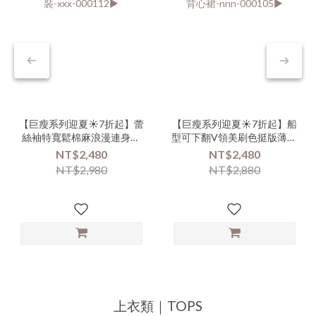
【巨瘦系列迎夏☀️7折起】蕾
【巨瘦系列迎夏☀️7折起】船
絲袖特寬鬆棉麻浪漫連身長
型可下翻V領美刷色挺版薄單
洋裝-xxx-000112▶
寧背心裙-nnn-000105▶
NT$2,480
NT$2,480
NT$2,980
NT$2,880
上衣類｜TOPS