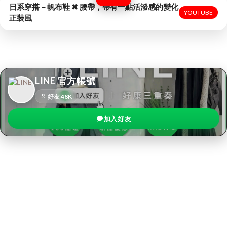
日系穿搭－帆布鞋 ✖ 腰帶，帶有一點活潑感的變化
YOUTUBE
正裝風
LINE 官方帳號
好友 48K
加入好友