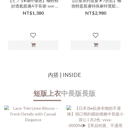
【ヒノタ▸滿件優惠】極輕棉
【巨瘦系列迎夏☀️7折起】極
紗透氣親膚A字長裙-xxx-
致輕盈親膚特殊麻特寬鬆版
306507▶
型修身裙褲-xxx-000132▶
NT$1,380
NT$2,980
內搭 | INSIDE
短版上衣
中長版
長版