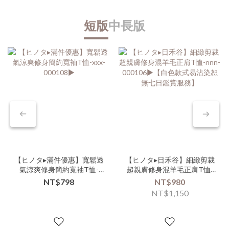
短版
中長版
【ヒノタ▸滿件優惠】寬鬆透
【ヒノタ▸日禾谷】細緻剪裁
氣涼爽修身簡約寬袖T恤-
超親膚修身混羊毛正肩T恤-
xxx-000108▶
nnn-000106▶【白色款式易
NT$798
NT$980
沾染恕無七日鑑賞服務】
NT$1,150