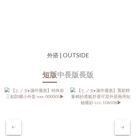
台灣的天氣很適合 #洋蔥式穿
溫柔系長洋裝，利用個性小配
搭
件混搭
外搭 | OUTSIDE
短版
中長版
長版