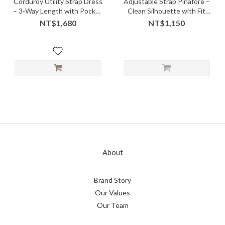
Corduroy Utility Strap Dress
Adjustable Strap Pinafore –
– 3-Way Length with Pocket
Clean Silhouette with Fit
Charm
Freedom
NT$1,680
NT$1,150
About
Brand Story
Our Values
Our Team