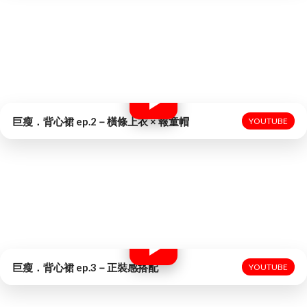
貝雷帽/布帽/頭巾 的多種戴法...
外搭背心裙的顯瘦正裝穿法...
巨瘦．背心裙 ep.2－橫條上衣 × 報童帽
YOUTUBE
巨瘦．背心裙 ep.3－正裝感搭配
YOUTUBE