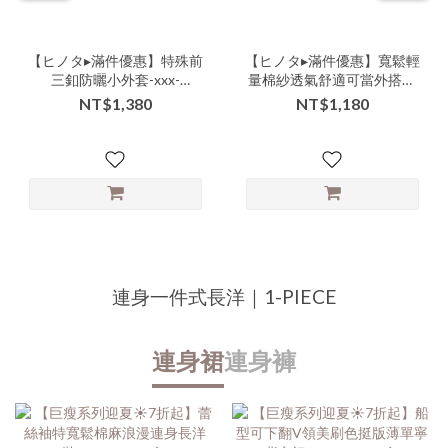
【ヒノタ▸滿件優惠】特殊前
【ヒノタ▸滿件優惠】寬鬆輕
三釦防曬小外套-xxx-
量棉紗透氣舒適可當外搭兩
000005▶
用短袖襯衫-ccc-106506▶
NT$1,380
NT$1,180
連身一件式長洋｜1-PIECE
連身裙
連身褲