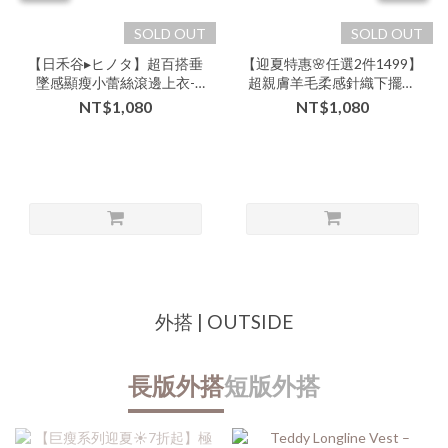
SOLD OUT
SOLD OUT
【日禾谷▸ヒノタ】超百搭垂
【迎夏特惠🌸任選2件1499】
墜感顯瘦小蕾絲滾邊上衣-
超親膚羊毛柔感針織下擺不
nnn-000080▶
規則抽繩上衣-xxx-
NT$1,080
NT$1,080
000064▶【本特惠恕無七日
鑑賞退換🙏可以接受的美女
再下單💗】
外搭 | OUTSIDE
長版外搭
短版外搭