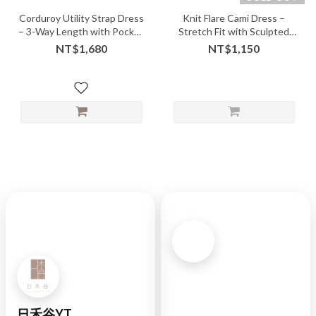
Corduroy Utility Strap Dress
Knit Flare Cami Dress –
– 3-Way Length with Pocket
Stretch Fit with Sculpted
Charm
Swing Silhouette
NT$1,680
NT$1,150
LINE
官方
日禾谷YT