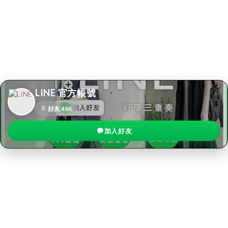
台灣的天氣很適合 #洋蔥式穿
溫柔系長洋裝，利用個性小配
搭
件混搭
LINE 官方帳號
好友 48K
加入好友