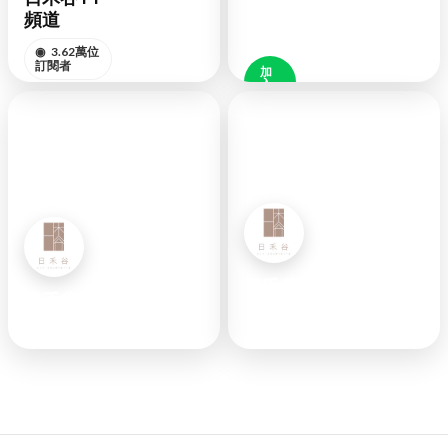
◉
好
頻道
友
48K
◉
3.62萬位
訂閱者
加
入
好
訂閱頻道
友
YOUTUBE
LINE
日禾谷FB
日禾谷IG
◉
6萬位追蹤
◉
3.7萬位粉絲
者
訂閱IG
訂閱FB
INSTAGRAM
FACEBOOK