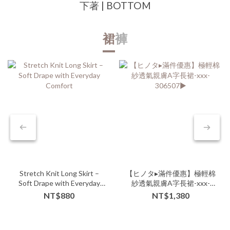
下著 | BOTTOM
裙
褲
Stretch Knit Long Skirt –
【ヒノタ▸滿件優惠】極輕棉
Soft Drape with Everyday
紗透氣親膚A字長裙-xxx-
Comfort
306507▶
NT$880
NT$1,380