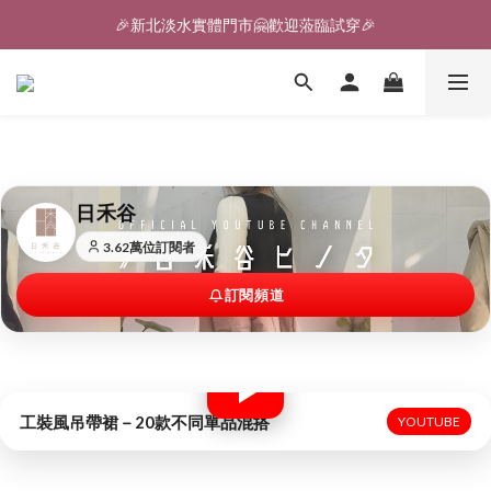
🎉新北淡水實體門市🤗歡迎蒞臨試穿🎉
🎉新北淡水實體門市🤗歡迎蒞臨試穿🎉
登入會員、即享限定優惠回饋✨
🎉新北淡水實體門市🤗歡迎蒞臨試穿🎉
日禾谷
3.62萬位訂閱者
訂閱頻道
工裝風吊帶裙－20款不同單品混搭
YOUTUBE