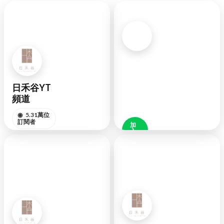
LINE
官方
日禾谷YT
◉
好
頻道
友
48K
◉
5.31萬位
訂閱者
加
入
好
訂閱頻道
友
YOUTUBE
LINE