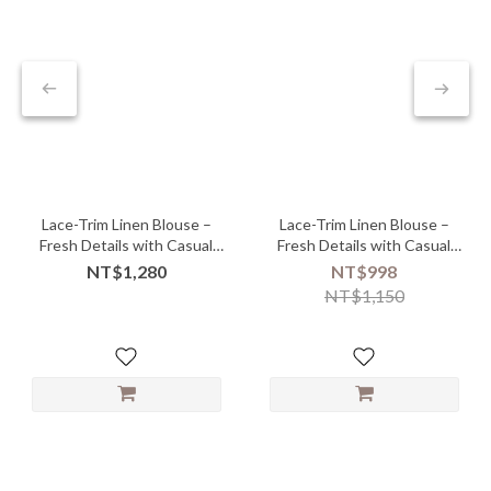
Lace-Trim Linen Blouse –
Lace-Trim Linen Blouse –
Fresh Details with Casual
Fresh Details with Casual
Elegance
Elegance
NT$1,280
NT$998
NT$1,150