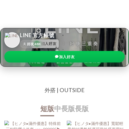
正裝風✖️休閒風✖️大傘狀裙擺什
而是布料的特性、形狀、軟硬
麼腰都美！
度與樣式的搭配結合
LINE 官方帳號
好友 48K
加入好友
外搭 | OUTSIDE
短版
中長版
長版