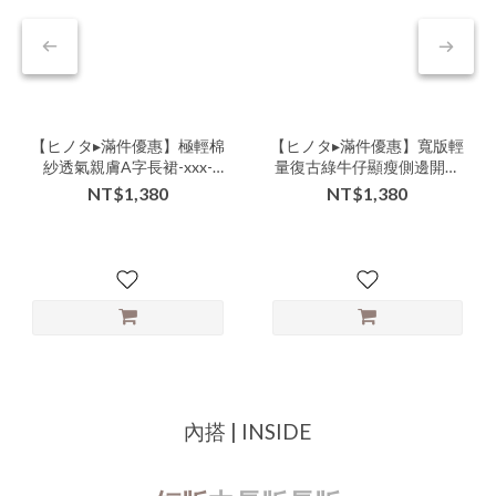
【ヒノタ▸滿件優惠】極輕棉
【ヒノタ▸滿件優惠】寬版輕
紗透氣親膚A字長裙-xxx-
量復古綠牛仔顯瘦側邊開岔
306507▶
鬆緊褲頭牛仔A字裙-lll-
NT$1,380
NT$1,380
306502▶
內搭 | INSIDE