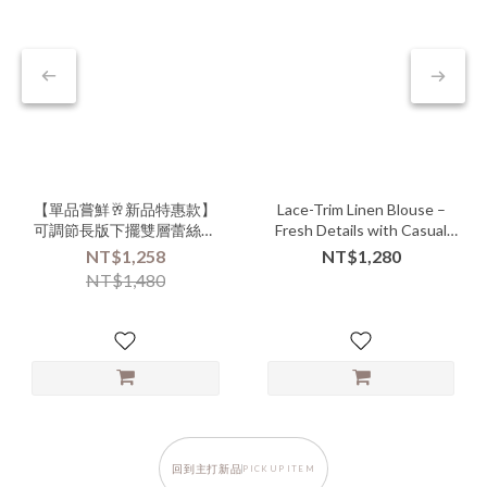
【單品嘗鮮🥂新品特惠款】
Lace-Trim Linen Blouse –
可調節長版下擺雙層蕾絲細
Fresh Details with Casual
肩背心洋裝 #0426028
Elegance
NT$1,258
NT$1,280
NT$1,480
回到主打新品
PICK UP ITEM