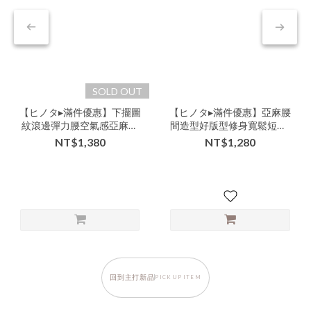
SOLD OUT
【ヒノタ▸滿件優惠】下擺圖
【ヒノタ▸滿件優惠】亞麻腰
紋滾邊彈力腰空氣感亞麻短
間造型好版型修身寬鬆短褲-
褲-nnn-000104▶
lll-107520▶
NT$1,380
NT$1,280
回到主打新品
PICK UP ITEM
《白色系穿搭》純白色也可以
外搭背心裙的顯瘦正裝穿法，
顯瘦、胖瘦的重點不在顏色，