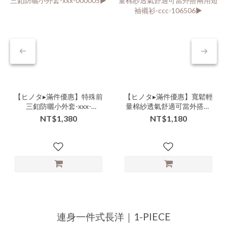
【ヒノタ▸滿件優惠】特殊前
【ヒノタ▸滿件優惠】寬鬆輕
三釦防曬小外套-xxx-
量棉紗透氣舒適可當外搭兩
000005▶
用短袖襯衫-ccc-106506▶
NT$1,380
NT$1,180
連身一件式長洋｜1-PIECE