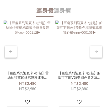
連身裙
連身褲
【巨瘦系列迎夏☀️7折起】蕾
【巨瘦系列迎夏☀️7折起】船
絲袖特寬鬆棉麻浪漫連身長
型可下翻V領美刷色挺版薄單
洋裝-xxx-000112▶
寧背心裙-nnn-000105▶
NT$2,480
NT$2,480
NT$2,980
NT$2,880