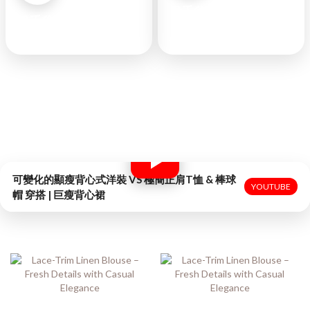
日禾谷FB
日禾谷IG
◉
6萬位追蹤
◉
3.7萬位粉絲
者
訂閱IG
訂閱FB
INSTAGRAM
FACEBOOK
可變化的顯瘦背心式洋裝 VS 極簡正肩T恤 & 棒球
YOUTUBE
帽 穿搭 | 巨瘦背心裙