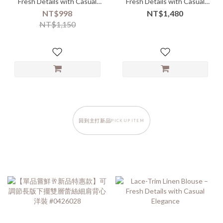
Fresh Details with Casual
Fresh Details with Casual
Elegance
Elegance
NT$998
NT$1,480
NT$1,150
回到主打新品
PICK UP ITEM
.