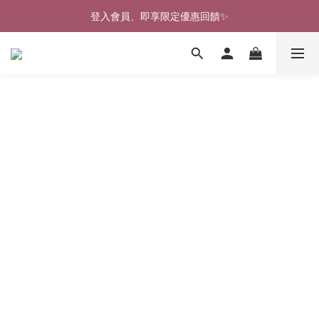
登入會員、即享限定優惠回饋✨
🎉新北淡水實體門市🤗歡迎蒞臨試穿🎉
🎉新北淡水實體門市🤗歡迎蒞臨試穿🎉