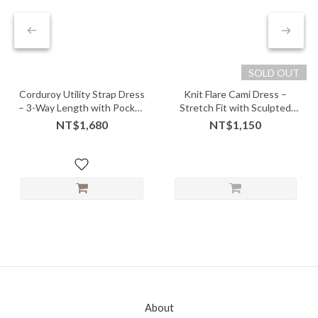
SOLD OUT
Corduroy Utility Strap Dress
Knit Flare Cami Dress –
– 3-Way Length with Pocket
Stretch Fit with Sculpted
Charm
Swing Silhouette
NT$1,680
NT$1,150
About