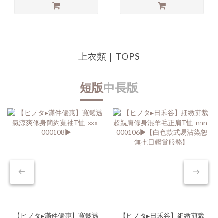
上衣類｜TOPS
短版
中長版
【ヒノタ▸滿件優惠】寬鬆透
【ヒノタ▸日禾谷】細緻剪裁