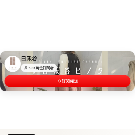
日禾谷
5.31萬位訂閱者
訂閱頻道
.