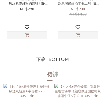
氣涼爽修身簡約寬袖T恤-
超親膚修身混羊毛正肩T恤-
xxx-000108▶
nnn-000106▶【白色款式易
NT$798
NT$980
沾染恕無七日鑑賞服務】
NT$1,150
下著 | BOTTOM
裙
褲