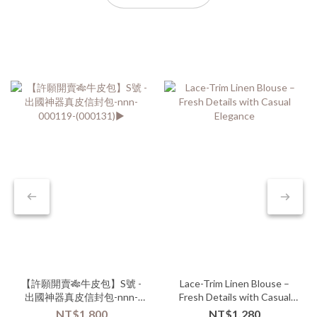
【許願開賣🎋牛皮包】S號 -
Lace-Trim Linen Blouse –
出國神器真皮信封包-nnn-
Fresh Details with Casual
000119-(000131)▶
Elegance
NT$1,800
NT$1,280