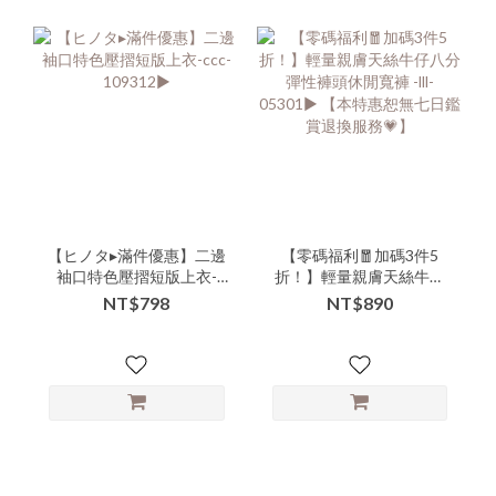
【ヒノタ▸滿件優惠】二邊
【零碼福利🧧加碼3件5
袖口特色壓摺短版上衣-
折！】輕量親膚天絲牛仔
ccc-109312▶
八分彈性褲頭休閒寬褲 -lll-
NT$798
NT$890
05301▶ 【本特惠恕無七
日鑑賞退換服務💗】