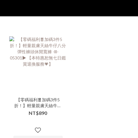
【零碼福利🧧加碼3件5
折！】輕量親膚天絲牛仔
八分彈性褲頭休閒寬褲 -lll-
NT$890
05301▶ 【本特惠恕無七
日鑑賞退換服務💗】