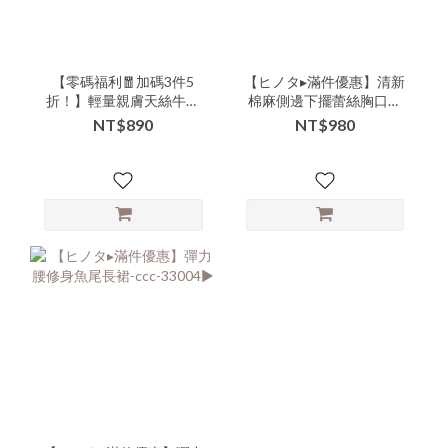
【零碼福利🧧加碼3件5
【ヒノタ▸滿件優惠】清新
折！】輕量親膚天絲牛仔
棉麻側邊下擺蕾絲胸口造
八分彈性褲頭休閒寬褲 -lll-
型中長版簡約上衣-lll-
NT$890
NT$980
05301▶ 【本特惠恕無七
106417▶
日鑑賞退換服務💗】