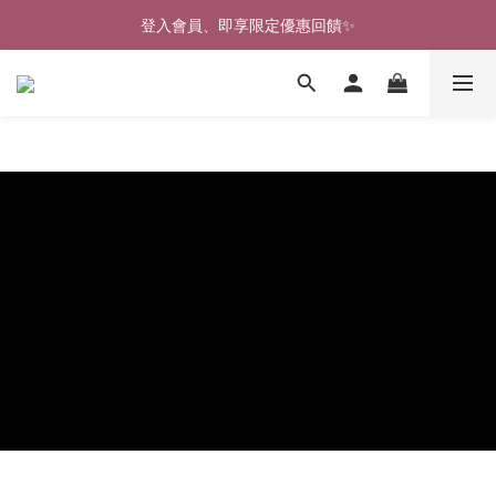
登入會員、即享限定優惠回饋✨
🎉新北淡水實體門市🤗歡迎蒞臨試穿🎉
🎉新北淡水實體門市🤗歡迎蒞臨試穿🎉