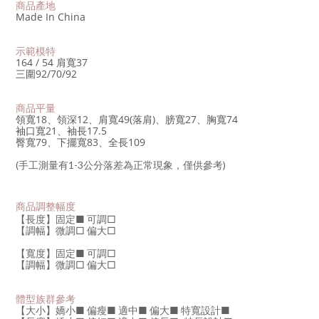
商品產地
Made In China
示範模特
164 / 54 肩寬37
三圍92/70/92
商品平量
領寬18、領深12、肩寬49(落肩)、膀寬27、胸寬74
袖口寬21、袖長17.5
臀寬79、下擺寬83、全長109
(手工測量有1-3公分落差為正常現象，僅供參考)
商品調整幅度
【長度】固定■
可調□
【調幅】微調□ 偏大
□
【寬度】固定
■
可調□
【調幅】微調□
偏大□
體型族群參考
【大小】嬌小
■
偏瘦
■
適中
■
偏大
■
特寬設計
■