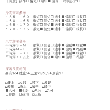
【長度】嬌小□
偏短□
適中
■
偏長
□
特長設計
□
身高穿著參考
１５５－１６０ 很短□ 偏短□ 適中
■
偏長
□
很長
□
１６０－１６５ 很短□ 偏短
□
適中
■
偏長
□
很長□
１６５－１７０ 很短□ 偏短
■
適中
■
偏長□ 很長□
１７０－１７５ 很短
■
偏短
■
適中
□
偏長□ 很長□
尺寸穿著參考
平時穿Ｓ－Ｍ 很緊□ 偏合
□
適中
■
偏鬆
■
很鬆
■
平時穿
Ｍ－Ｌ 很緊□ 偏合
□
適中
■
偏鬆
■
很鬆
■
平時穿
Ｌ－ＸＬ 很緊
□
偏合
□
適中
■
偏鬆
■
很鬆□
平時穿
ＸＬ以上 很緊
□
偏合
■
適中
■
偏鬆□ 很鬆□
穿著長度範例
身高164 體重54 三圍93/68/94 肩寬37
□腰上 □及腰 □腰下 □及臀
□蓋臀 □膝上 □膝中 □膝下
六分
七分 □八分 □九分
■
■
腳踝
落地 □反折
□
□