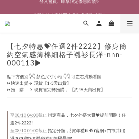
🎉新北淡水實體門市🤗歡迎蒞臨試穿🎉
🎉新北淡水實體門市🤗歡迎蒞臨試穿🎉
【七夕特惠💝任選2件2222】修身簡
約空氣感薄棉細格子襯衫長洋-nnn-
000113▶
點下方個別👇👇 顏色尺寸小框 👇👇 可左右滑動看圖
⏩快速出貨→  現貨【1-3天出貨】
⏩預　購　→  現貨售完轉預購， 【約45天內出貨】
至
08/10 04:00
截止
指定商品，七夕外搭大賞💝提前開跑！任
選2件2222‼️
至
08/10 04:00
截止
指定分類，🍾賀年禮️𝟲 🎁 (官網+門市共用)
滿2000贈200酷碰券💵無限疊加❗