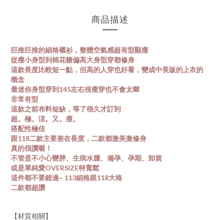
商品描述
巨推巨推的細格襯衫，整體空氣感超有型顯瘦
從瘦小身型到棉花糖偏高大身型穿都修身
這款長度比較短一點，但高的人穿也好看，變成中長版的上衣的
概念
最迷你身型穿到145左右很瘦穿也不會太啷
非常有型
這款之前布料短缺，等了很久才訂到
超。極。涼。又。瘦。
搭配性極佳
跟118二款主要差在長度，二款都激美激修身
真的很讚喔！
不管是不小心變胖、生病水腫、備孕、孕期、卸貨
或是單純愛OVERSIZE特寬鬆
這件都不要錯過~ 113細格跟118大格
二款都超讚
【材質相關】