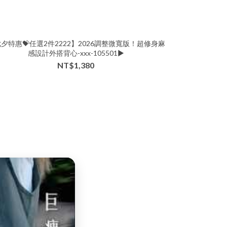
夕特惠💝任選2件2222】2026調整微寬版！超修身麻
【巨瘦系列迎夏
感設計外搭背心-xxx-105501▶
NT$1,380