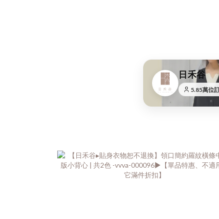
日禾谷
5.85萬位