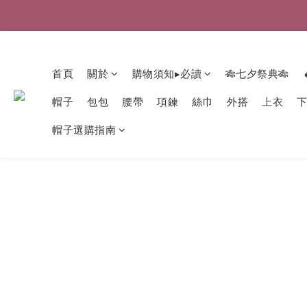
首頁
關於
購物須知▸必讀
🎋七夕祭典🎋
帽子
包包
腰帶
項鍊
絲巾
外搭
上衣
帽子選購指南