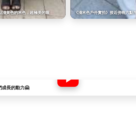
點淺黃色的米色，超極美的喔
《淺米色戶外實拍》接近傍晚六點
們成長的動力🤗