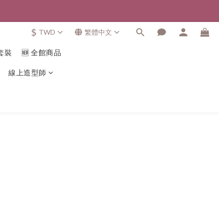
$
TWD
繁體中文
套裝
🆕 全館商品
線上造型師