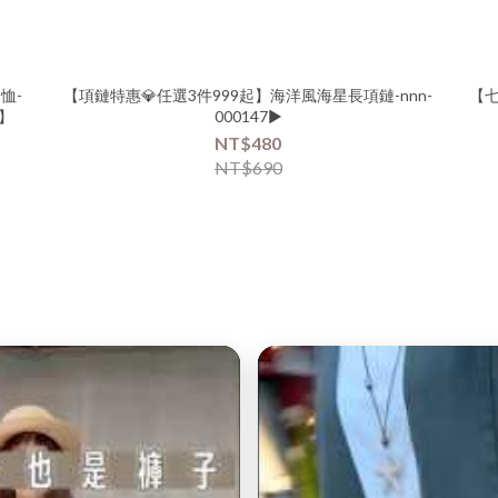
恤-
【項鏈特惠💎任選3件999起】海洋風海星長項鏈-nnn-
【七
務】
000147▶
NT$480
NT$690