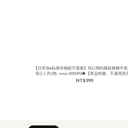
【日禾谷▸貼身衣物恕不退換】領口簡約羅紋橫條中長
背心 | 共2色 -vvva-000096▶【單品特惠、不適用
件折扣】
NT$390