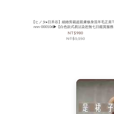
【ヒノタ▸日禾谷】細緻剪裁超親膚修身混羊毛正肩T
nnn-000106▶【白色款式易沾染恕無七日鑑賞服
NT$980
NT$1,150