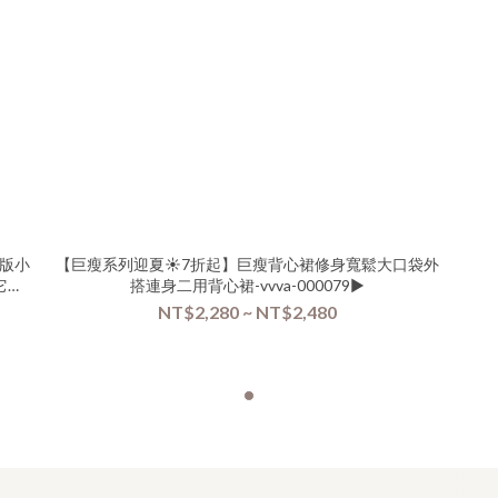
版小
【巨瘦系列迎夏☀️7折起】巨瘦背心裙修身寬鬆大口袋外
其它滿
搭連身二用背心裙-vvva-000079▶
NT$2,280 ~ NT$2,480