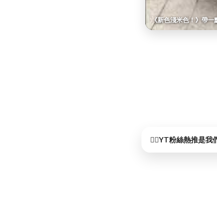
《新色淺米色！》帶一
☝🏻YT粉絲熱推是我