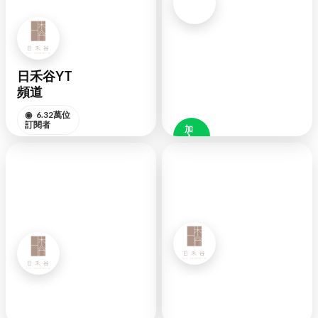
LINE
官方
日禾谷YT
◉
好
頻道
友
48K
◉
6.32萬位
訂閱者
加
入
好
訂閱頻道
友
YOUTUBE
LINE
日禾谷FB
日禾谷IG
◉
6萬位追蹤
◉
3.7萬位粉絲
者