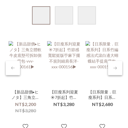
【新品甜價▸ヒ
【巨瘦系列迎夏
【日系限量．巨
ノタ】三角立體
☀️7折起】竹節
瘦系列】日系竹
軟牛皮底墊可拆
感寬鬆挺版苧麻
編感法式滾白邊
NT$2,200
NT$3,280
NT$2,680
卸側背包-vvv-
下擺不規則細肩
大蝴蝶結手提肩
NT$3,280
000161▶
長洋-xxx-
背包-xxx-
000156▶
000155▶