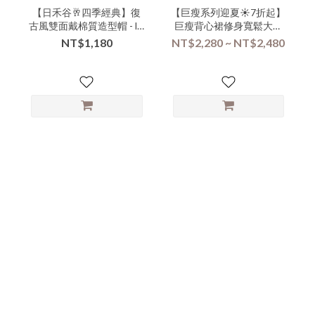
【日禾谷🥂四季經典】復
【巨瘦系列迎夏☀️7折起】
古風雙面戴棉質造型帽 - lll-
巨瘦背心裙修身寬鬆大口
000098▶
袋外搭連身二用背心裙-
NT$1,180
NT$2,280 ~ NT$2,480
vvva-000079▶