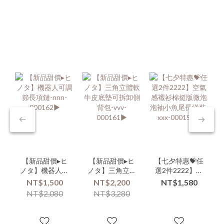
【新品甜價▸ヒ
【新品甜價▸ヒ
【七夕特惠💝任
ノタ】機器人可
ノタ】三角立體
選2件2222】空
調節長項鏈-
軟牛皮底墊可拆
氣感襯衫棉挺版
NT$1,500
NT$2,200
NT$1,580
nnn-000162▶
卸側背包-vvv-
微泡泡袖小魚尾
NT$2,080
NT$3,280
000161▶
長洋裝-xxx-
000158▶