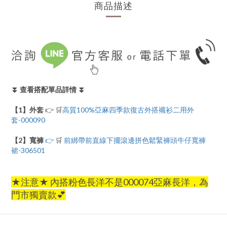
商品描述
⏬ 查看搭配單品詳情 ⏬
【1】外套
👉 🛒
高質100%亞麻四季款復古外搭襯衫二用外
套-000090
【2】寬褲
👉
🛒
前綁帶前直線下擺滾邊拼色鬆緊褲頭牛仔寬褲
裙-306501
★注意★ 內搭粉色長洋不是000074亞麻長洋，為
門市獨賣款💕