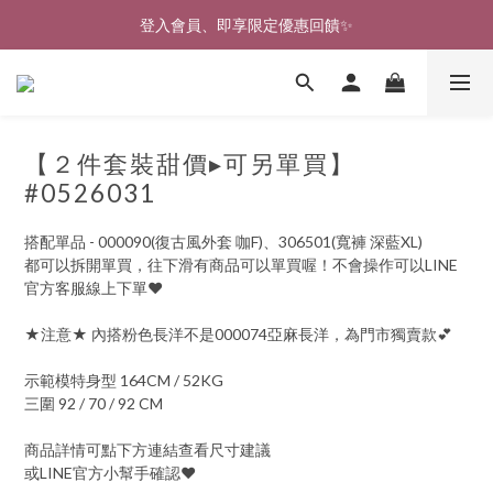
🎉新北淡水實體門市🤗歡迎蒞臨試穿🎉
登入會員、即享限定優惠回饋✨
🎉新北淡水實體門市🤗歡迎蒞臨試穿🎉
【２件套裝甜價▸可另單買】
#0526031
搭配單品 - 000090(復古風外套 咖F)、306501(寬褲 深藍XL)
都可以拆開單買，往下滑有商品可以單買喔！不會操作可以LINE
官方客服線上下單♥
★注意★ 內搭粉色長洋不是000074亞麻長洋，為門市獨賣款💕
示範模特身型 164CM / 52KG
三圍 92 / 70 / 92 CM
商品詳情可點下方連結查看尺寸建議
或LINE官方小幫手確認♥