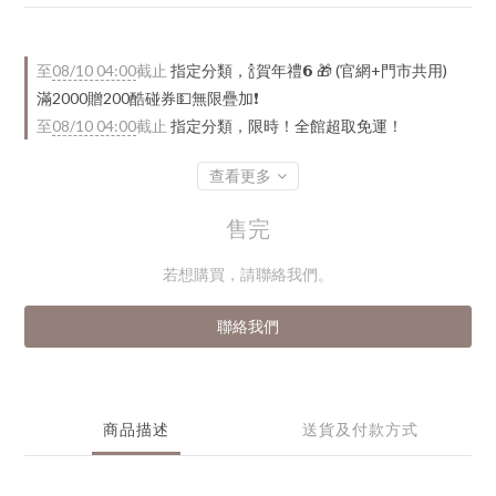
至
08/10 04:00
截止
指定分類，🍾賀年禮️𝟲 🎁 (官網+門市共用)
滿2000贈200酷碰券💵無限疊加❗
至
08/10 04:00
截止
指定分類，限時！全館超取免運！
查看更多
售完
若想購買，請聯絡我們。
聯絡我們
商品描述
送貨及付款方式