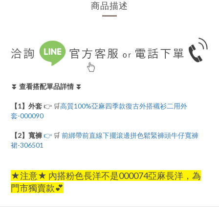
商品描述
⏬ 查看搭配單品詳情 ⏬
【1】外套
👉 🛒
高質100%亞麻四季款復古外搭襯衫二用外
套-000090
【2】寬褲
👉
🛒
前綁帶前直線下擺滾邊拼色鬆緊褲頭牛仔寬褲
裙-306501
★注意★ 內搭粉色長洋不是000074亞麻長洋，為
門市獨賣款💕