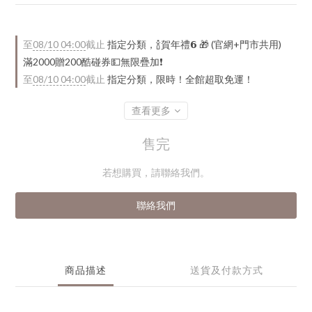
至
08/10 04:00
截止
指定分類，🍾賀年禮️𝟲 🎁 (官網+門市共用)
滿2000贈200酷碰券💵無限疊加❗
至
08/10 04:00
截止
指定分類，限時！全館超取免運！
查看更多
售完
若想購買，請聯絡我們。
聯絡我們
商品描述
送貨及付款方式