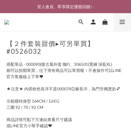
🎉新北淡水實體門市🤗歡迎蒞臨試穿🎉
登入會員、即享限定優惠回饋✨
🎉新北淡水實體門市🤗歡迎蒞臨試穿🎉
【２件套裝甜價▸可另單買】
#0526032
搭配單品 - 000090(復古風外套 咖F)、306501(寬褲 深藍XL)
都可以拆開單買，往下滑有商品可以單買喔！不會操作可以LINE
官方客服線上下單♥
★注意★ 內搭粉色長洋不是000074亞麻長洋，為門市獨賣款💕
示範模特身型 164CM / 52KG
三圍 92 / 70 / 92 CM
商品詳情可點下方連結查看尺寸建議
或LINE官方小幫手確認♥