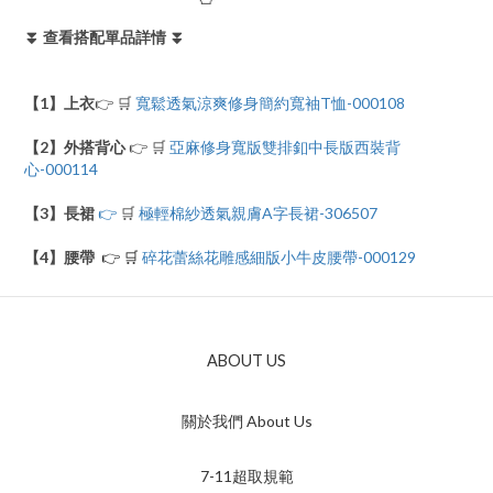
⏬ 查看搭配單品詳情 ⏬
【1】
上衣
👉 🛒
寬鬆透氣涼爽修身簡約寬袖T恤-000108
【2】外搭背心
👉 🛒
亞麻修身寬版雙排釦中長版西裝背
心-000114
【3】長裙
👉
🛒
極輕棉紗透氣親膚A字長裙-306507
【4】腰帶
👉 🛒
碎花蕾絲花雕感細版小牛皮腰帶-000129
ABOUT US
關於我們 About Us
7-11超取規範