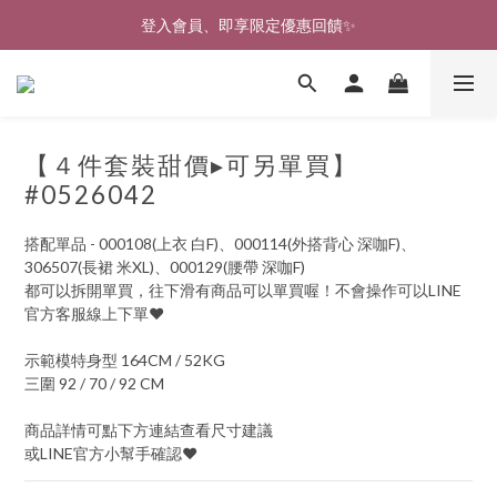
🎉新北淡水實體門市🤗歡迎蒞臨試穿🎉
登入會員、即享限定優惠回饋✨
🎉新北淡水實體門市🤗歡迎蒞臨試穿🎉
【４件套裝甜價▸可另單買】
#0526042
搭配單品 - 000108(上衣 白F)、000114(外搭背心 深咖F)、
306507(長裙 米XL)、000129(腰帶 深咖F)
都可以拆開單買，往下滑有商品可以單買喔！不會操作可以LINE
官方客服線上下單♥
示範模特身型 164CM / 52KG
三圍 92 / 70 / 92 CM
商品詳情可點下方連結查看尺寸建議
或LINE官方小幫手確認♥