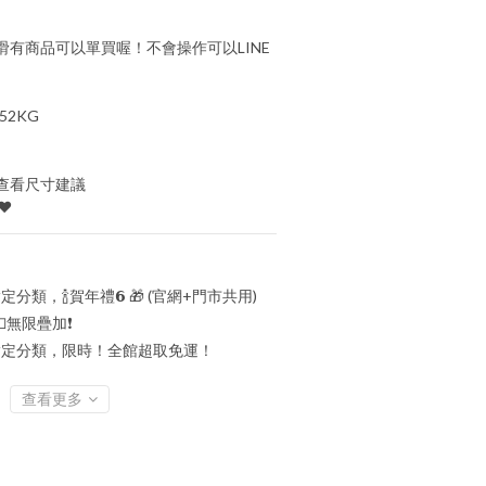
有商品可以單買喔！不會操作可以LINE
52KG
查看尺寸建議
♥
定分類，🍾賀年禮️𝟲 🎁 (官網+門市共用)
💵無限疊加❗
定分類，限時！全館超取免運！
查看更多