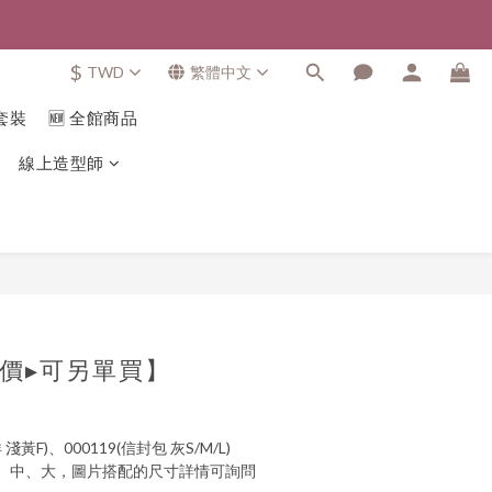
$
TWD
繁體中文
套裝
🆕 全館商品
線上造型師
價▸可另單買】
 淺黃F)、000119(信封包 灰S/M/L)
、中、大，圖片搭配的尺寸詳情可詢問