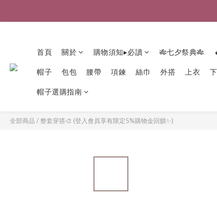
首頁
關於
購物須知▸必讀
🎋七夕祭典🎋
帽子
包包
腰帶
項鍊
絲巾
外搭
上衣
帽子選購指南
全部商品
/
整套穿搭🎨 (登入會員享有限定5%購物金回饋✨)