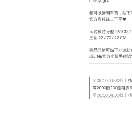
LINE客服💕
都可以拆開單買，往下滑
官方客服線上下單♥
示範模特身型 164CM / 
三圍 92 / 70 / 92 CM
商品詳情可點下方連結
或LINE官方小幫手確認
至
08/10 04:00
截止
指
滿2000贈200酷碰券
至
08/10 04:00
截止
指