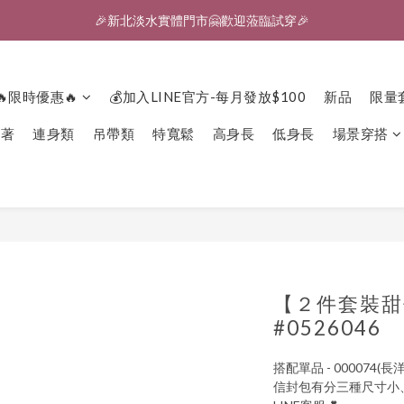
🎉新北淡水實體門市🤗歡迎蒞臨試穿🎉
🎉新北淡水實體門市🤗歡迎蒞臨試穿🎉
登入會員、即享限定優惠回饋✨
🔥限時優惠🔥
💰加入LINE官方-每月發放$100
新品
限量
🎉新北淡水實體門市🤗歡迎蒞臨試穿🎉
下著
連身類
吊帶類
特寬鬆
高身長
低身長
場景穿搭
【２件套裝甜
#0526046
搭配單品 - 000074(長洋
信封包有分三種尺寸小