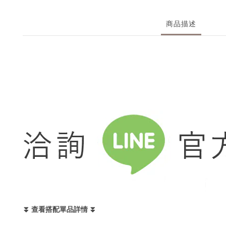
商品描述
⏬ 查看搭配單品詳情 ⏬