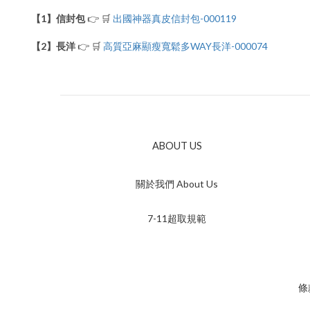
【1】信封包
👉 🛒
出國神器真皮信封包-000119
【2】長洋
👉 🛒
高質亞麻顯瘦寬鬆多WAY長洋-000074
ABOUT US
關於我們 About Us
7-11超取規範
條款