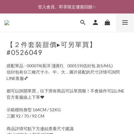
🎉新北淡水實體門市🤗歡迎蒞臨試穿🎉
登入會員、即享限定優惠回饋✨
🎉新北淡水實體門市🤗歡迎蒞臨試穿🎉
【２件套裝甜價▸可另單買】
#0526049
搭配單品 - 000074(長洋 淺黃F)、000119(信封包 灰S/M/L)
信封包有分三種尺寸小、中、大，圖片搭配的尺寸詳情可詢問
LINE客服💕
都可以拆開單買，往下滑有商品可以單買喔！不會操作可以LINE
官方客服線上下單♥
示範模特身型 164CM / 52KG
三圍 92 / 70 / 92 CM
商品詳情可點下方連結查看尺寸建議