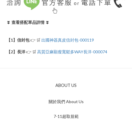
⏬ 查看搭配單品詳情 ⏬
【1】信封包
👉 🛒
出國神器真皮信封包-000119
【2】長洋
👉 🛒
高質亞麻顯瘦寬鬆多WAY長洋-000074
ABOUT US
關於我們 About Us
7-11超取規範