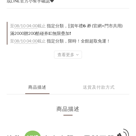
或LINE官方小幫手確認♥
至
08/10 04:00
截止
指定分類，🍾賀年禮️𝟲 🎁 (官網+門市共用)
滿2000贈200酷碰券💵無限疊加❗
至
08/10 04:00
截止
指定分類，限時！全館超取免運！
查看更多
商品描述
送貨及付款方式
商品描述