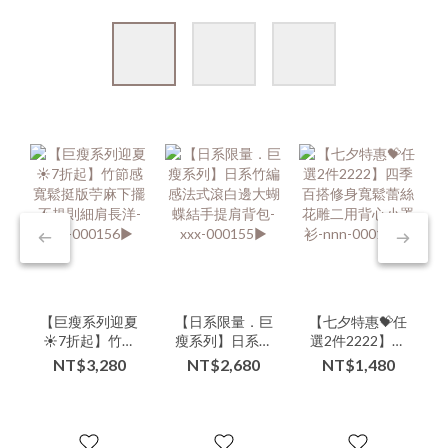
【巨瘦系列迎夏
【日系限量．巨
【七夕特惠💝任
☀️7折起】竹節
瘦系列】日系竹
選2件2222】四
感寬鬆挺版苧麻
編感法式滾白邊
季百搭修身寬鬆
NT$3,280
NT$2,680
NT$1,480
下擺不規則細肩
大蝴蝶結手提肩
蕾絲花雕二用背
長洋-xxx-
背包-xxx-
心小罩衫-nnn-
000156▶
000155▶
000142▶