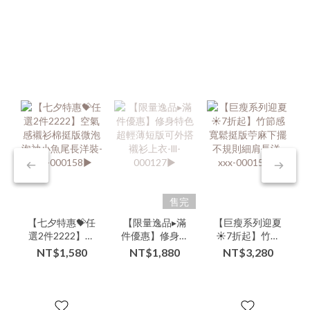
售完
【七夕特惠💝任
【限量逸品▸滿
【巨瘦系列迎夏
選2件2222】空
件優惠】修身特
☀️7折起】竹節
氣感襯衫棉挺版
色超輕薄短版可
感寬鬆挺版苧麻
NT$1,580
NT$1,880
NT$3,280
微泡泡袖小魚尾
外搭襯衫上衣-
下擺不規則細肩
長洋裝-xxx-
lll-000127▶
長洋-xxx-
000158▶
000156▶