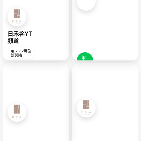
LINE
官方
日禾谷YT
◉
好
頻道
友
48K
◉
6.32萬位
訂閱者
加
入
好
訂閱頻道
友
YOUTUBE
LINE
日禾谷FB
日禾谷IG
◉
6萬位追蹤
◉
3.7萬位粉絲
者