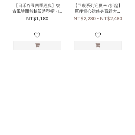
【日禾谷🥂四季經典】復
【巨瘦系列迎夏☀️7折起】
古風雙面戴棉質造型帽 - lll-
巨瘦背心裙修身寬鬆大口
000098▶
袋外搭連身二用背心裙-
NT$1,180
NT$2,280 ~ NT$2,480
vvva-000079▶