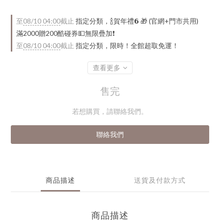
至
08/10 04:00
截止
指定分類，🍾賀年禮️𝟲 🎁 (官網+門市共用)
滿2000贈200酷碰券💵無限疊加❗
至
08/10 04:00
截止
指定分類，限時！全館超取免運！
查看更多
售完
若想購買，請聯絡我們。
聯絡我們
商品描述
送貨及付款方式
商品描述