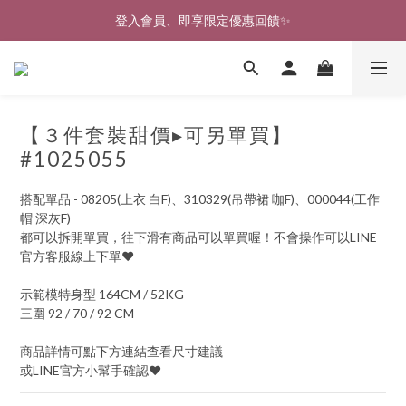
🎉新北淡水實體門市🤗歡迎蒞臨試穿🎉
登入會員、即享限定優惠回饋✨
🎉新北淡水實體門市🤗歡迎蒞臨試穿🎉
【３件套裝甜價▸可另單買】
#1025055
搭配單品 - 08205(上衣 白F)、310329(吊帶裙 咖F)、000044(工作
帽 深灰F)
都可以拆開單買，往下滑有商品可以單買喔！不會操作可以LINE
官方客服線上下單♥
示範模特身型 164CM / 52KG
三圍 92 / 70 / 92 CM
商品詳情可點下方連結查看尺寸建議
或LINE官方小幫手確認♥