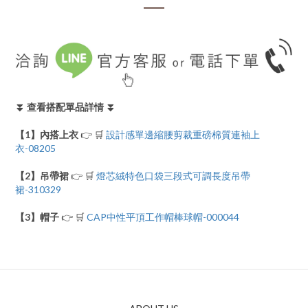
⏬ 查看搭配單品詳情 ⏬
【1】
內搭上衣
👉 🛒
設計感單邊縮腰剪裁重磅棉質連袖上
衣-08205
【2】吊帶裙
👉 🛒
燈芯絨特色口袋三段式可調長度吊帶
裙-310329
【3】帽子
👉 🛒
CAP中性平頂工作帽棒球帽-000044