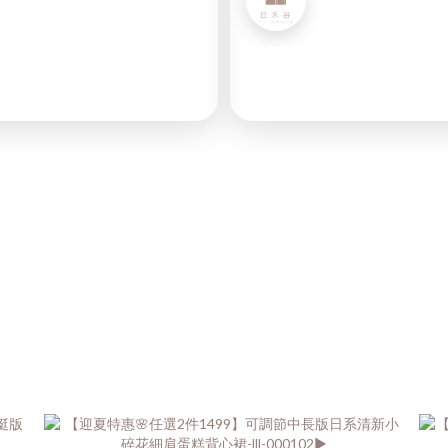
日禾谷FB
◉
6萬位追蹤
者
訂閱FB
FACEBOOK