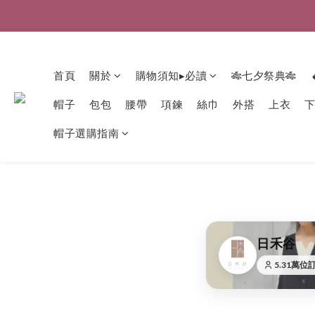
首頁
關於
購物須知▸必讀
🎋七夕祭典🎋
帽子
包包
腰帶
項鍊
絲巾
外搭
上衣
帽子選購指南
日禾谷
5.31萬位