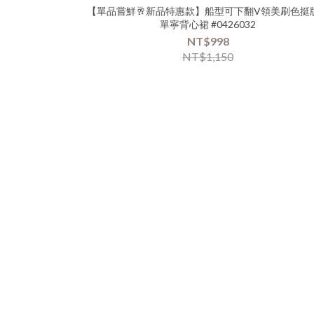
【單品嘗鮮🥂新品特惠款】船型可下翻V領美刷色挺
單寧背心裙 #0426032
NT$998
NT$1,150