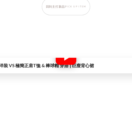
回到主打新品
PICK UP ITEM
 VS 極簡正肩T恤 & 棒球帽 穿搭 | 巨瘦背心裙