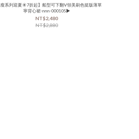
瘦系列迎夏☀️7折起】船型可下翻V領美刷色挺版薄單
【單品嘗鮮🥂
寧背心裙-nnn-000105▶
搭
NT$2,480
NT$2,880