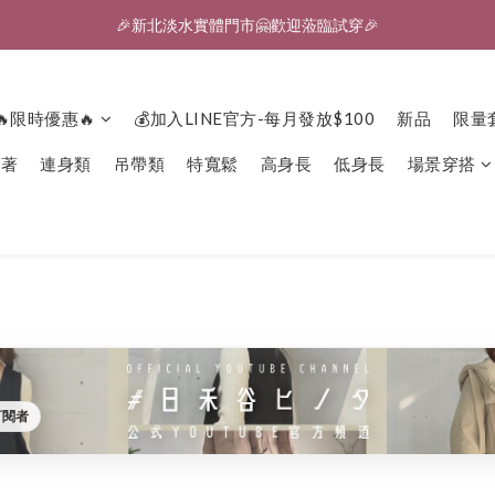
🎉新北淡水實體門市🤗歡迎蒞臨試穿🎉
🎉新北淡水實體門市🤗歡迎蒞臨試穿🎉
登入會員、即享限定優惠回饋✨
🎉新北淡水實體門市🤗歡迎蒞臨試穿🎉
🔥限時優惠🔥
💰加入LINE官方-每月發放$100
新品
限量
下著
連身類
吊帶類
特寬鬆
高身長
低身長
場景穿搭
訂閱者