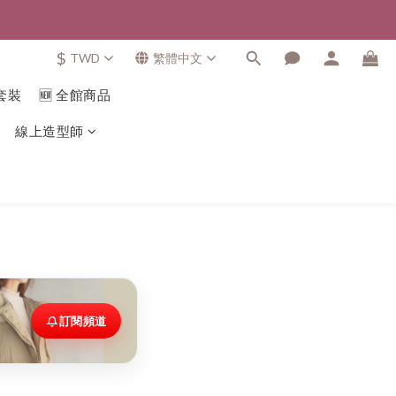
$
TWD
繁體中文
套裝
🆕 全館商品
線上造型師
訂閱頻道