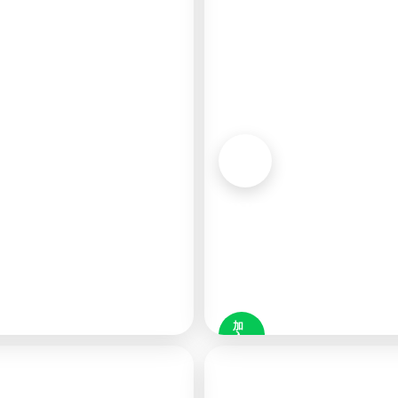
LINE
官方
◉
好
友
48K
加
入
好
友
LINE