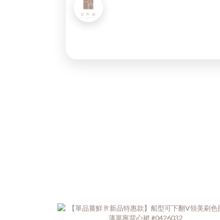
日禾谷IG
◉
3.7萬位粉絲
訂閱IG
INSTAGRAM