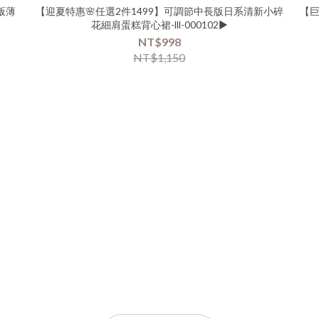
版薄
【迎夏特惠🌸任選2件1499】可調節中長版日系清新小碎
【巨
花細肩蛋糕背心裙-lll-000102▶
NT$998
NT$1,150